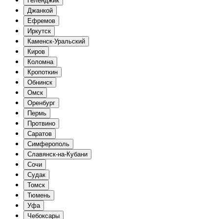
Геленджик
Джанкой
Ефремов
Иркутск
Каменск-Уральский
Киров
Коломна
Кропоткин
Обнинск
Омск
Оренбург
Пермь
Протвино
Саратов
Симферополь
Славянск-на-Кубани
Сочи
Судак
Томск
Тюмень
Уфа
Чебоксары