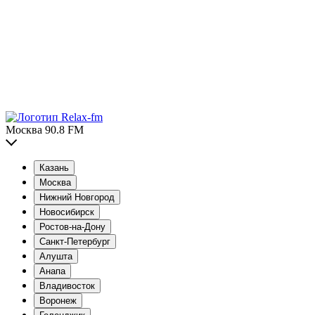
Москва 90.8 FM
Казань
Москва
Нижний Новгород
Новосибирск
Ростов-на-Дону
Санкт-Петербург
Алушта
Анапа
Владивосток
Воронеж