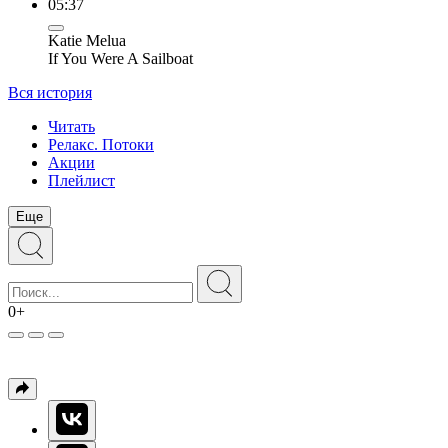
05:37
Katie Melua
If You Were A Sailboat
Вся история
Читать
Релакс. Потоки
Акции
Плейлист
Еще
0+