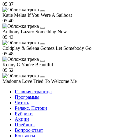
05:37
Katie Melua
If You Were A Sailboat
05:40
Anthony Lazaro
Something New
05:43
Coldplay & Selena Gomez
Let Somebody Go
05:48
Kenny G
You're Beautiful
05:52
Madonna
Love Tried To Welcome Me
Главная страница
Программы
Читать
Релакс. Потоки
Рубрики
Акции
Плейлист
Вопрос-ответ
Контакты