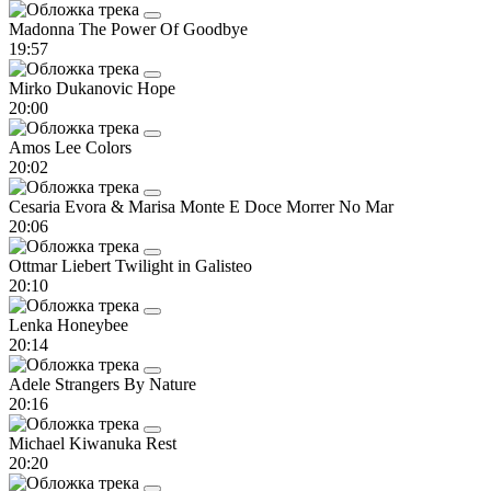
Madonna
The Power Of Goodbye
19:57
Mirko Dukanovic
Hope
20:00
Amos Lee
Colors
20:02
Cesaria Evora & Marisa Monte
E Doce Morrer No Mar
20:06
Ottmar Liebert
Twilight in Galisteo
20:10
Lenka
Honeybee
20:14
Adele
Strangers By Nature
20:16
Michael Kiwanuka
Rest
20:20