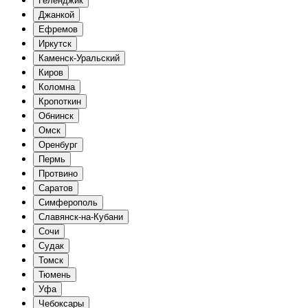
Геленджик
Джанкой
Ефремов
Иркутск
Каменск-Уральский
Киров
Коломна
Кропоткин
Обнинск
Омск
Оренбург
Пермь
Протвино
Саратов
Симферополь
Славянск-на-Кубани
Сочи
Судак
Томск
Тюмень
Уфа
Чебоксары