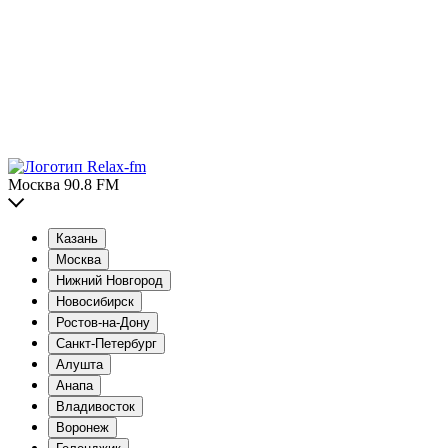
Москва 90.8 FM
Казань
Москва
Нижний Новгород
Новосибирск
Ростов-на-Дону
Санкт-Петербург
Алушта
Анапа
Владивосток
Воронеж