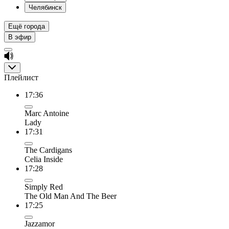
Челябинск
Ещё города
В эфир
Плейлист
17:36
Marc Antoine
Lady
17:31
The Cardigans
Celia Inside
17:28
Simply Red
The Old Man And The Beer
17:25
Jazzamor