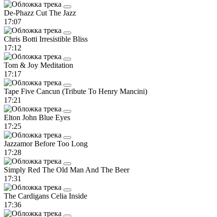
De-Phazz
Cut The Jazz
17:07
Chris Botti
Irresistible Bliss
17:12
Tom & Joy
Meditation
17:17
Tape Five
Cancun (Tribute To Henry Mancini)
17:21
Elton John
Blue Eyes
17:25
Jazzamor
Before Too Long
17:28
Simply Red
The Old Man And The Beer
17:31
The Cardigans
Celia Inside
17:36