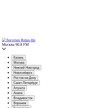
Москва 90.8 FM
Казань
Москва
Нижний Новгород
Новосибирск
Ростов-на-Дону
Санкт-Петербург
Алушта
Анапа
Владивосток
Воронеж