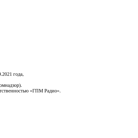
2021 года,
омнадзор).
тственностью «ГПМ Радио».