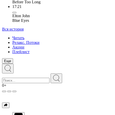
Before Too Long
17:21
Elton John
Blue Eyes
Вся история
Читать
Релакс. Потоки
Акции
Плейлист
Еще
0+