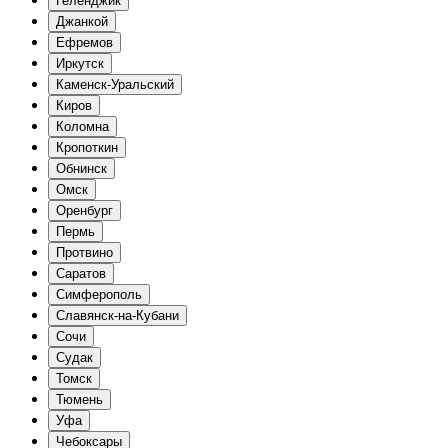
Геленджик
Джанкой
Ефремов
Иркутск
Каменск-Уральский
Киров
Коломна
Кропоткин
Обнинск
Омск
Оренбург
Пермь
Протвино
Саратов
Симферополь
Славянск-на-Кубани
Сочи
Судак
Томск
Тюмень
Уфа
Чебоксары