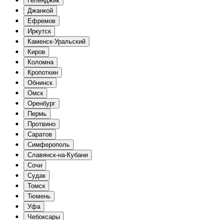
Геленджик
Джанкой
Ефремов
Иркутск
Каменск-Уральский
Киров
Коломна
Кропоткин
Обнинск
Омск
Оренбург
Пермь
Протвино
Саратов
Симферополь
Славянск-на-Кубани
Сочи
Судак
Томск
Тюмень
Уфа
Чебоксары