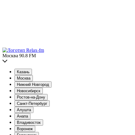
Москва 90.8 FM
Казань
Москва
Нижний Новгород
Новосибирск
Ростов-на-Дону
Санкт-Петербург
Алушта
Анапа
Владивосток
Воронеж