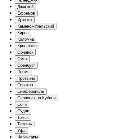
Геленджик
Джанкой
Ефремов
Иркутск
Каменск-Уральский
Киров
Коломна
Кропоткин
Обнинск
Омск
Оренбург
Пермь
Протвино
Саратов
Симферополь
Славянск-на-Кубани
Сочи
Судак
Томск
Тюмень
Уфа
Чебоксары