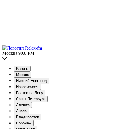
Москва 90.8 FM
Казань
Москва
Нижний Новгород
Новосибирск
Ростов-на-Дону
Санкт-Петербург
Алушта
Анапа
Владивосток
Воронеж