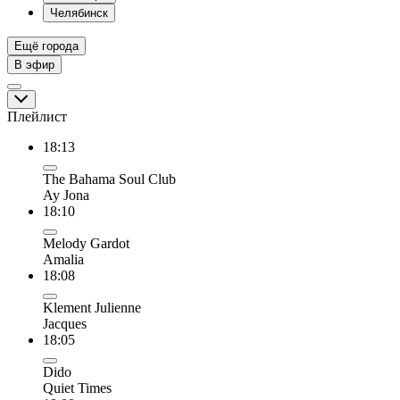
Челябинск
Ещё города
В эфир
Плейлист
18:13
The Bahama Soul Club
Ay Jona
18:10
Melody Gardot
Amalia
18:08
Klement Julienne
Jacques
18:05
Dido
Quiet Times