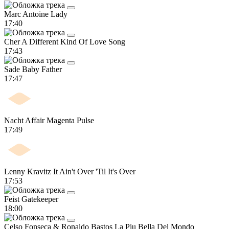
Marc Antoine
Lady
17:40
Cher
A Different Kind Of Love Song
17:43
Sade
Baby Father
17:47
Nacht Affair
Magenta Pulse
17:49
Lenny Kravitz
It Ain't Over 'Til It's Over
17:53
Feist
Gatekeeper
18:00
Celso Fonseca & Ronaldo Bastos
La Piu Bella Del Mondo