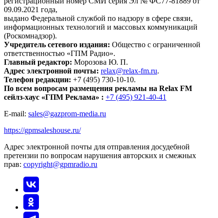
регистрационный номер СМИ серия Эл № ФС77-81889 от
09.09.2021 года,
выдано Федеральной службой по надзору в сфере связи,
информационных технологий и массовых коммуникаций
(Роскомнадзор).
Учредитель сетевого издания:
Общество с ограниченной
ответственностью «ГПМ Радио».
Главный редактор:
Морозова Ю. П.
Адрес электронной почты:
relax@relax-fm.ru
.
Телефон редакции:
+7 (495) 730-10-10.
По всем вопросам размещения рекламы на Relax FM
сейлз-хаус «ГПМ Реклама» :
+7 (495) 921-40-41
E-mail:
sales@gazprom-media.ru
https://gpmsaleshouse.ru/
Адрес электронной почты для отправления досудебной
претензии по вопросам нарушения авторских и смежных
прав:
copyright@gpmradio.ru