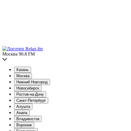
Москва 90.8 FM
Казань
Москва
Нижний Новгород
Новосибирск
Ростов-на-Дону
Санкт-Петербург
Алушта
Анапа
Владивосток
Воронеж