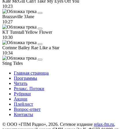
Kate McGill
Can't Take My Eyes Off You
10:23
Brazzaville
3Jane
10:27
KT Tunstall
Yellow Flower
10:30
Corinne Bailey Rae
Like a Star
10:34
Sting
Tides
Главная страница
Программы
Читать
Релакс. Потоки
Рубрики
Акции
Плейлист
Вопрос-ответ
Контакты
© ООО «ГПМ Радио», 2026. Сетевое издание
relax-fm.ru
,