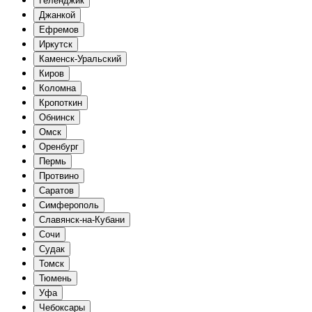
Геленджик
Джанкой
Ефремов
Иркутск
Каменск-Уральский
Киров
Коломна
Кропоткин
Обнинск
Омск
Оренбург
Пермь
Протвино
Саратов
Симферополь
Славянск-на-Кубани
Сочи
Судак
Томск
Тюмень
Уфа
Чебоксары