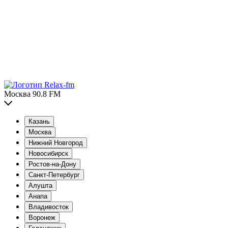
Москва 90.8 FM
Казань
Москва
Нижний Новгород
Новосибирск
Ростов-на-Дону
Санкт-Петербург
Алушта
Анапа
Владивосток
Воронеж