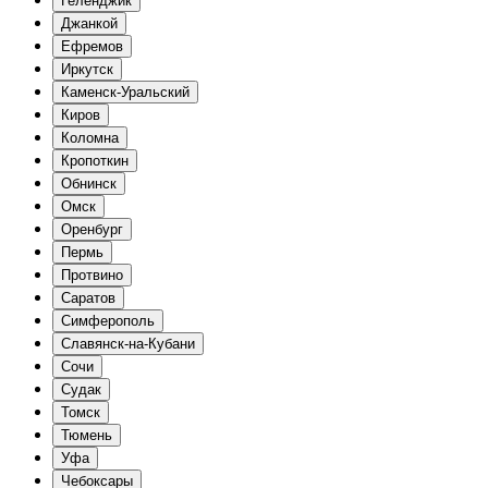
Геленджик
Джанкой
Ефремов
Иркутск
Каменск-Уральский
Киров
Коломна
Кропоткин
Обнинск
Омск
Оренбург
Пермь
Протвино
Саратов
Симферополь
Славянск-на-Кубани
Сочи
Судак
Томск
Тюмень
Уфа
Чебоксары