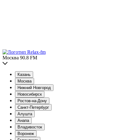
Москва 90.8 FM
Казань
Москва
Нижний Новгород
Новосибирск
Ростов-на-Дону
Санкт-Петербург
Алушта
Анапа
Владивосток
Воронеж