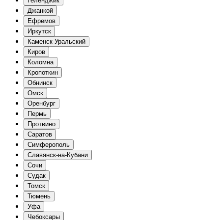
Геленджик
Джанкой
Ефремов
Иркутск
Каменск-Уральский
Киров
Коломна
Кропоткин
Обнинск
Омск
Оренбург
Пермь
Протвино
Саратов
Симферополь
Славянск-на-Кубани
Сочи
Судак
Томск
Тюмень
Уфа
Чебоксары