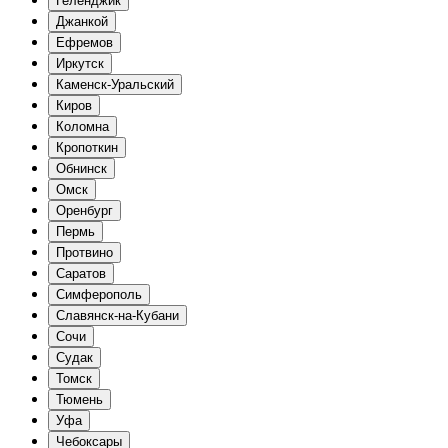
Геленджик
Джанкой
Ефремов
Иркутск
Каменск-Уральский
Киров
Коломна
Кропоткин
Обнинск
Омск
Оренбург
Пермь
Протвино
Саратов
Симферополь
Славянск-на-Кубани
Сочи
Судак
Томск
Тюмень
Уфа
Чебоксары