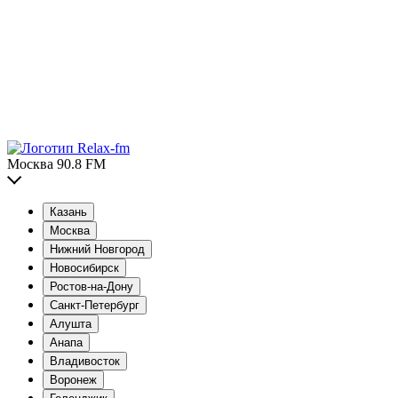
Москва 90.8 FM
Казань
Москва
Нижний Новгород
Новосибирск
Ростов-на-Дону
Санкт-Петербург
Алушта
Анапа
Владивосток
Воронеж