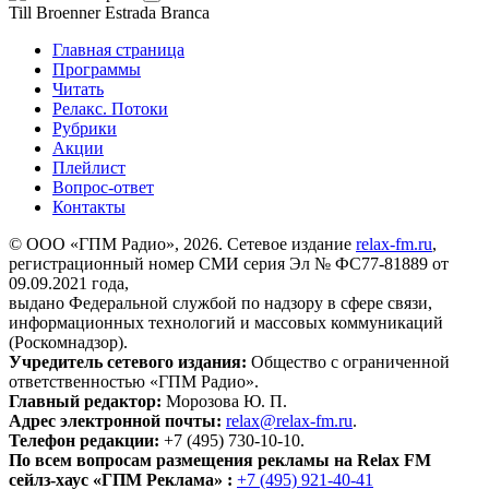
Till Broenner
Estrada Branca
Главная страница
Программы
Читать
Релакс. Потоки
Рубрики
Акции
Плейлист
Вопрос-ответ
Контакты
© ООО «ГПМ Радио», 2026. Сетевое издание
relax-fm.ru
,
регистрационный номер СМИ серия Эл № ФС77-81889 от
09.09.2021 года,
выдано Федеральной службой по надзору в сфере связи,
информационных технологий и массовых коммуникаций
(Роскомнадзор).
Учредитель сетевого издания:
Общество с ограниченной
ответственностью «ГПМ Радио».
Главный редактор:
Морозова Ю. П.
Адрес электронной почты:
relax@relax-fm.ru
.
Телефон редакции:
+7 (495) 730-10-10.
По всем вопросам размещения рекламы на Relax FM
сейлз-хаус «ГПМ Реклама» :
+7 (495) 921-40-41