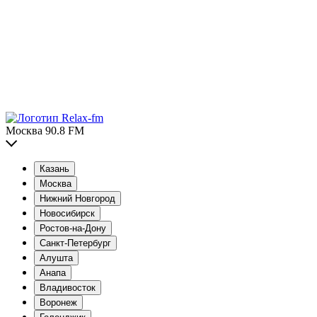
Москва 90.8 FM
Казань
Москва
Нижний Новгород
Новосибирск
Ростов-на-Дону
Санкт-Петербург
Алушта
Анапа
Владивосток
Воронеж