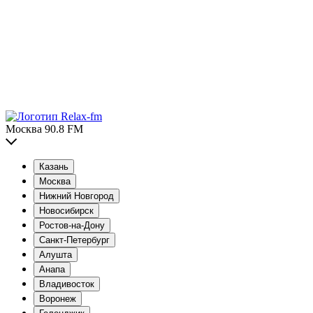
Москва 90.8 FM
Казань
Москва
Нижний Новгород
Новосибирск
Ростов-на-Дону
Санкт-Петербург
Алушта
Анапа
Владивосток
Воронеж