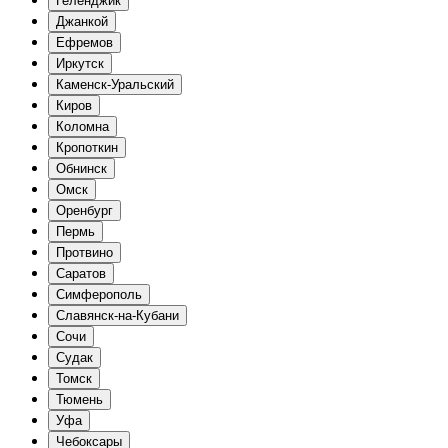
Геленджик
Джанкой
Ефремов
Иркутск
Каменск-Уральский
Киров
Коломна
Кропоткин
Обнинск
Омск
Оренбург
Пермь
Протвино
Саратов
Симферополь
Славянск-на-Кубани
Сочи
Судак
Томск
Тюмень
Уфа
Чебоксары