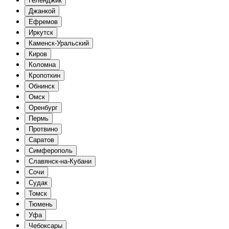
Геленджик
Джанкой
Ефремов
Иркутск
Каменск-Уральский
Киров
Коломна
Кропоткин
Обнинск
Омск
Оренбург
Пермь
Протвино
Саратов
Симферополь
Славянск-на-Кубани
Сочи
Судак
Томск
Тюмень
Уфа
Чебоксары