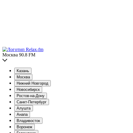
Москва 90.8 FM
Казань
Москва
Нижний Новгород
Новосибирск
Ростов-на-Дону
Санкт-Петербург
Алушта
Анапа
Владивосток
Воронеж