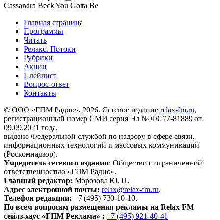
Cassandra Beck
You Gotta Be
Главная страница
Программы
Читать
Релакс. Потоки
Рубрики
Акции
Плейлист
Вопрос-ответ
Контакты
© ООО «ГПМ Радио», 2026. Сетевое издание
relax-fm.ru
,
регистрационный номер СМИ серия Эл № ФС77-81889 от
09.09.2021 года,
выдано Федеральной службой по надзору в сфере связи,
информационных технологий и массовых коммуникаций
(Роскомнадзор).
Учредитель сетевого издания:
Общество с ограниченной
ответственностью «ГПМ Радио».
Главный редактор:
Морозова Ю. П.
Адрес электронной почты:
relax@relax-fm.ru
.
Телефон редакции:
+7 (495) 730-10-10.
По всем вопросам размещения рекламы на Relax FM
сейлз-хаус «ГПМ Реклама» :
+7 (495) 921-40-41