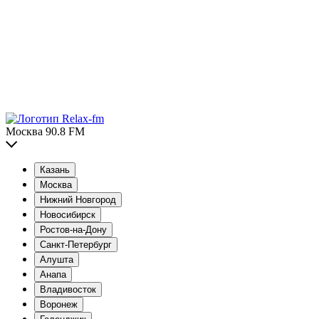
Москва 90.8 FM
Казань
Москва
Нижний Новгород
Новосибирск
Ростов-на-Дону
Санкт-Петербург
Алушта
Анапа
Владивосток
Воронеж