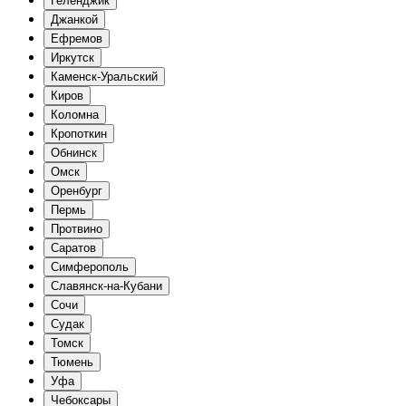
Геленджик
Джанкой
Ефремов
Иркутск
Каменск-Уральский
Киров
Коломна
Кропоткин
Обнинск
Омск
Оренбург
Пермь
Протвино
Саратов
Симферополь
Славянск-на-Кубани
Сочи
Судак
Томск
Тюмень
Уфа
Чебоксары