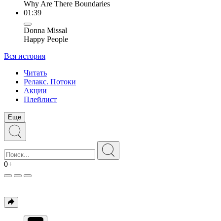
Why Are There Boundaries
01:39
Donna Missal
Happy People
Вся история
Читать
Релакс. Потоки
Акции
Плейлист
Еще
0+