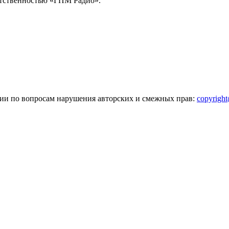
тственностью «ГПМ Радио».
зии по вопросам нарушения авторских и смежных прав:
copyrigh