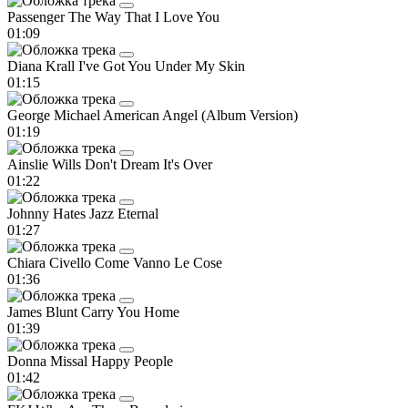
Passenger
The Way That I Love You
01:09
Diana Krall
I've Got You Under My Skin
01:15
George Michael
American Angel (Album Version)
01:19
Ainslie Wills
Don't Dream It's Over
01:22
Johnny Hates Jazz
Eternal
01:27
Chiara Civello
Come Vanno Le Cose
01:36
James Blunt
Carry You Home
01:39
Donna Missal
Happy People
01:42