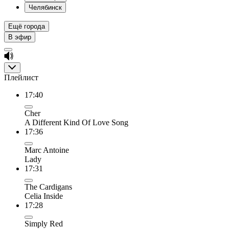
Челябинск
Ещё города
В эфир
Плейлист
17:40
Cher
A Different Kind Of Love Song
17:36
Marc Antoine
Lady
17:31
The Cardigans
Celia Inside
17:28
Simply Red