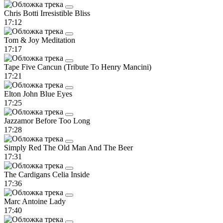
Chris Botti
Irresistible Bliss
17:12
Tom & Joy
Meditation
17:17
Tape Five
Cancun (Tribute To Henry Mancini)
17:21
Elton John
Blue Eyes
17:25
Jazzamor
Before Too Long
17:28
Simply Red
The Old Man And The Beer
17:31
The Cardigans
Celia Inside
17:36
Marc Antoine
Lady
17:40