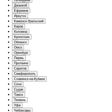
Геленджик
Джанкой
Ефремов
Иркутск
Каменск-Уральский
Киров
Коломна
Кропоткин
Обнинск
Омск
Оренбург
Пермь
Протвино
Саратов
Симферополь
Славянск-на-Кубани
Сочи
Судак
Томск
Тюмень
Уфа
Чебоксары