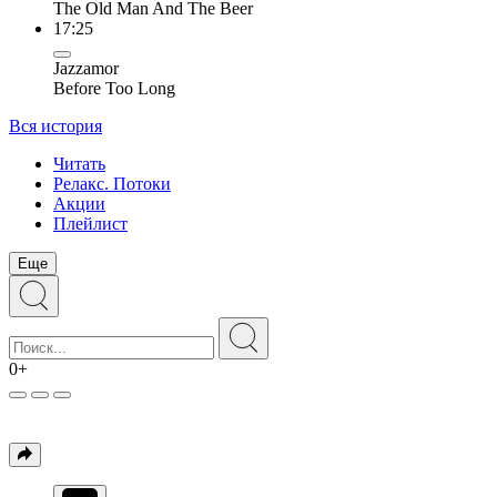
The Old Man And The Beer
17:25
Jazzamor
Before Too Long
Вся история
Читать
Релакс. Потоки
Акции
Плейлист
Еще
0+