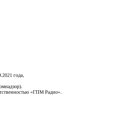
2021 года,
омнадзор).
тственностью «ГПМ Радио».