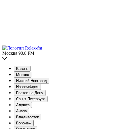
Москва 90.8 FM
Казань
Москва
Нижний Новгород
Новосибирск
Ростов-на-Дону
Санкт-Петербург
Алушта
Анапа
Владивосток
Воронеж