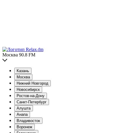
Москва 90.8 FM
Казань
Москва
Нижний Новгород
Новосибирск
Ростов-на-Дону
Санкт-Петербург
Алушта
Анапа
Владивосток
Воронеж