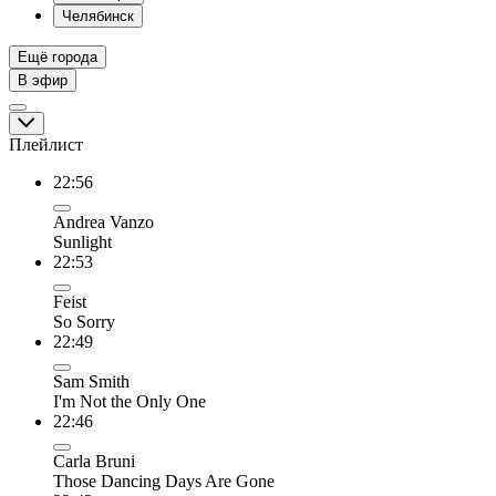
Челябинск
Ещё города
В эфир
Плейлист
22:56
Andrea Vanzo
Sunlight
22:53
Feist
So Sorry
22:49
Sam Smith
I'm Not the Only One
22:46
Carla Bruni
Those Dancing Days Are Gone