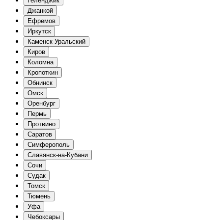
Геленджик
Джанкой
Ефремов
Иркутск
Каменск-Уральский
Киров
Коломна
Кропоткин
Обнинск
Омск
Оренбург
Пермь
Протвино
Саратов
Симферополь
Славянск-на-Кубани
Сочи
Судак
Томск
Тюмень
Уфа
Чебоксары