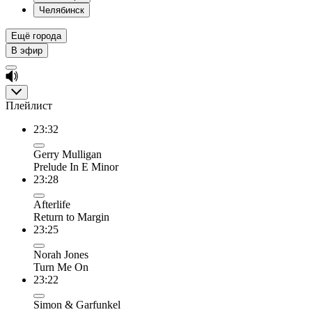
Челябинск
Ещё города
В эфир
Плейлист
23:32
Gerry Mulligan
Prelude In E Minor
23:28
Afterlife
Return to Margin
23:25
Norah Jones
Turn Me On
23:22
Simon & Garfunkel