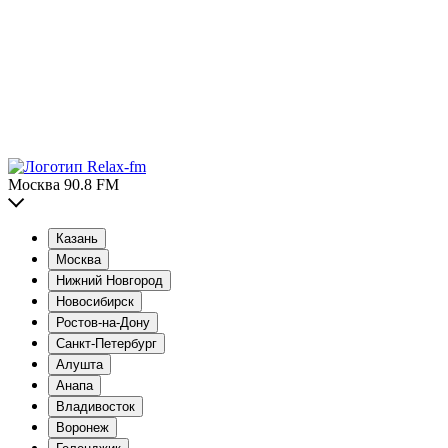
Москва 90.8 FM
Казань
Москва
Нижний Новгород
Новосибирск
Ростов-на-Дону
Санкт-Петербург
Алушта
Анапа
Владивосток
Воронеж