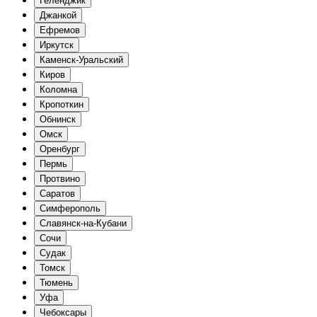
Геленджик
Джанкой
Ефремов
Иркутск
Каменск-Уральский
Киров
Коломна
Кропоткин
Обнинск
Омск
Оренбург
Пермь
Протвино
Саратов
Симферополь
Славянск-на-Кубани
Сочи
Судак
Томск
Тюмень
Уфа
Чебоксары