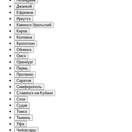
Геленджик
Джанкой
Ефремов
Иркутск
Каменск-Уральский
Киров
Коломна
Кропоткин
Обнинск
Омск
Оренбург
Пермь
Протвино
Саратов
Симферополь
Славянск-на-Кубани
Сочи
Судак
Томск
Тюмень
Уфа
Чебоксары