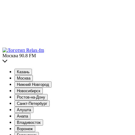
Москва 90.8 FM
Казань
Москва
Нижний Новгород
Новосибирск
Ростов-на-Дону
Санкт-Петербург
Алушта
Анапа
Владивосток
Воронеж