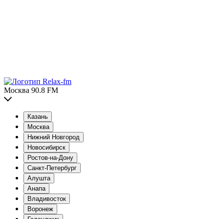
Москва 90.8 FM
Казань
Москва
Нижний Новгород
Новосибирск
Ростов-на-Дону
Санкт-Петербург
Алушта
Анапа
Владивосток
Воронеж