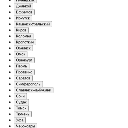
Геленджик
Джанкой
Ефремов
Иркутск
Каменск-Уральский
Киров
Коломна
Кропоткин
Обнинск
Омск
Оренбург
Пермь
Протвино
Саратов
Симферополь
Славянск-на-Кубани
Сочи
Судак
Томск
Тюмень
Уфа
Чебоксары