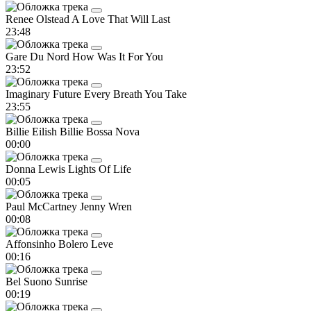
Renee Olstead
A Love That Will Last
23:48
Gare Du Nord
How Was It For You
23:52
Imaginary Future
Every Breath You Take
23:55
Billie Eilish
Billie Bossa Nova
00:00
Donna Lewis
Lights Of Life
00:05
Paul McCartney
Jenny Wren
00:08
Affonsinho
Bolero Leve
00:16
Bel Suono
Sunrise
00:19