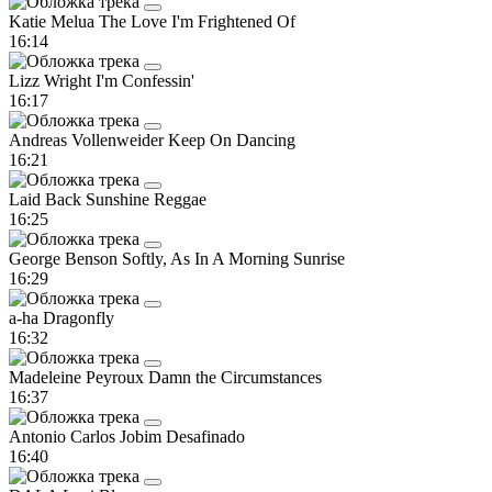
Katie Melua
The Love I'm Frightened Of
16:14
Lizz Wright
I'm Confessin'
16:17
Andreas Vollenweider
Keep On Dancing
16:21
Laid Back
Sunshine Reggae
16:25
George Benson
Softly, As In A Morning Sunrise
16:29
a-ha
Dragonfly
16:32
Madeleine Peyroux
Damn the Circumstances
16:37
Antonio Carlos Jobim
Desafinado
16:40