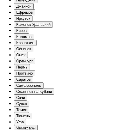
Геленджик
Джанкой
Ефремов
Иркутск
Каменск-Уральский
Киров
Коломна
Кропоткин
Обнинск
Омск
Оренбург
Пермь
Протвино
Саратов
Симферополь
Славянск-на-Кубани
Сочи
Судак
Томск
Тюмень
Уфа
Чебоксары