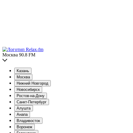
Москва 90.8 FM
Казань
Москва
Нижний Новгород
Новосибирск
Ростов-на-Дону
Санкт-Петербург
Алушта
Анапа
Владивосток
Воронеж