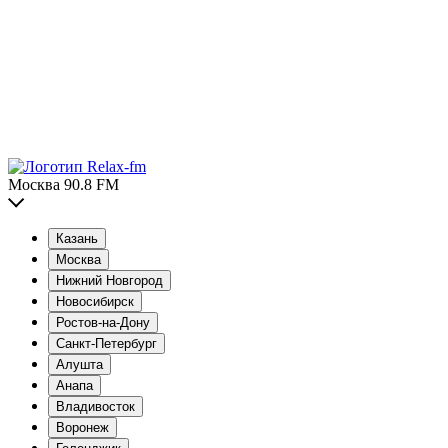
Москва 90.8 FM
Казань
Москва
Нижний Новгород
Новосибирск
Ростов-на-Дону
Санкт-Петербург
Алушта
Анапа
Владивосток
Воронеж