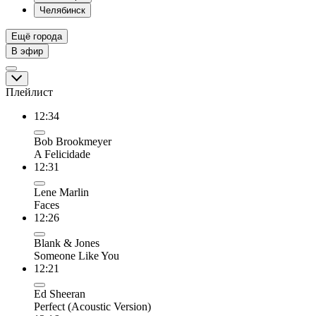
Челябинск
Ещё города
В эфир
Плейлист
12:34
Bob Brookmeyer
A Felicidade
12:31
Lene Marlin
Faces
12:26
Blank & Jones
Someone Like You
12:21
Ed Sheeran
Perfect (Acoustic Version)