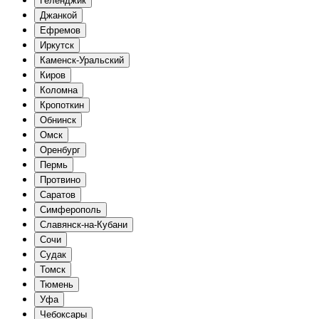
Геленджик
Джанкой
Ефремов
Иркутск
Каменск-Уральский
Киров
Коломна
Кропоткин
Обнинск
Омск
Оренбург
Пермь
Протвино
Саратов
Симферополь
Славянск-на-Кубани
Сочи
Судак
Томск
Тюмень
Уфа
Чебоксары