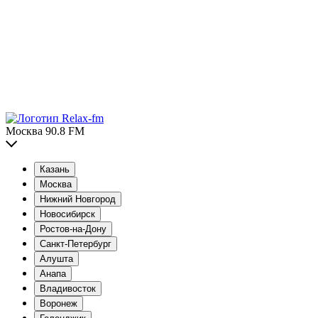
Москва 90.8 FM
Казань
Москва
Нижний Новгород
Новосибирск
Ростов-на-Дону
Санкт-Петербург
Алушта
Анапа
Владивосток
Воронеж