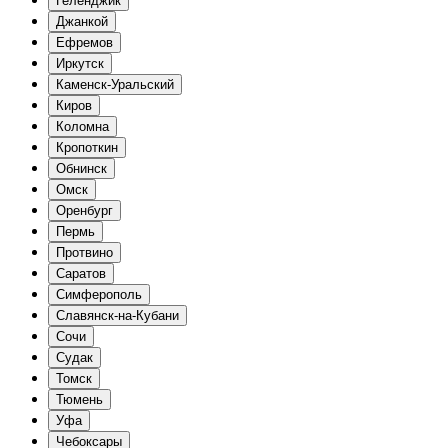
Геленджик
Джанкой
Ефремов
Иркутск
Каменск-Уральский
Киров
Коломна
Кропоткин
Обнинск
Омск
Оренбург
Пермь
Протвино
Саратов
Симферополь
Славянск-на-Кубани
Сочи
Судак
Томск
Тюмень
Уфа
Чебоксары