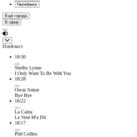
Челябинск
Ещё города
В эфир
Плейлист
18:30
Shelby Lynne
I Only Want To Be With You
18:28
Oscar Anton
Bye Bye
18:22
La Caina
Le Vent M'a Dit
18:17
Phil Collins