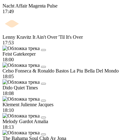
Nacht Affair
Magenta Pulse
17:49
Lenny Kravitz
It Ain't Over 'Til It's Over
17:53
Feist
Gatekeeper
18:00
Celso Fonseca & Ronaldo Bastos
La Piu Bella Del Mondo
18:05
Dido
Quiet Times
18:08
Klement Julienne
Jacques
18:10
Melody Gardot
Amalia
18:13
The Bahama Soul Club
Ay Jona