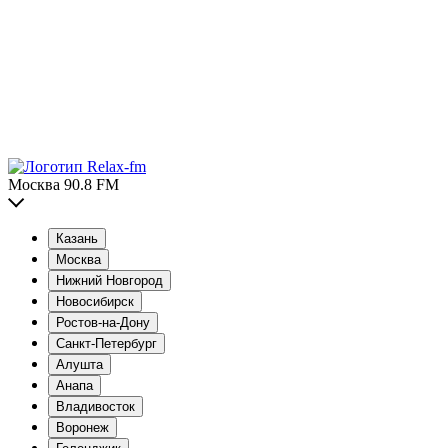
Москва 90.8 FM
Казань
Москва
Нижний Новгород
Новосибирск
Ростов-на-Дону
Санкт-Петербург
Алушта
Анапа
Владивосток
Воронеж