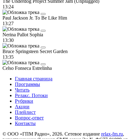
The Underdog Project
Summer Jam (Unplugged)
13:24
Paul Jackson Jr.
To Be Like Him
13:27
Nerina Pallot
Sophia
13:30
Bruce Springsteen
Secret Garden
13:35
Celso Fonseca
Estrelinha
Главная страница
Программы
Читать
Релакс. Потоки
Рубрики
Акции
Плейлист
Вопрос-ответ
Контакты
© ООО «ГПМ Радио», 2026. Сетевое издание
relax-fm.ru
,