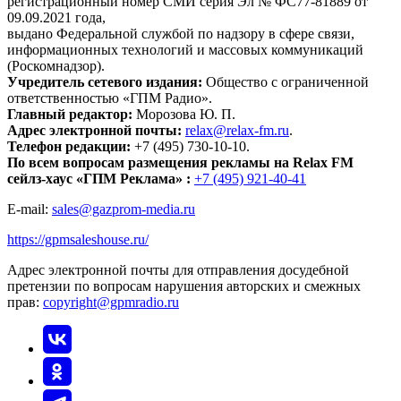
регистрационный номер СМИ серия Эл № ФС77-81889 от
09.09.2021 года,
выдано Федеральной службой по надзору в сфере связи,
информационных технологий и массовых коммуникаций
(Роскомнадзор).
Учредитель сетевого издания:
Общество с ограниченной
ответственностью «ГПМ Радио».
Главный редактор:
Морозова Ю. П.
Адрес электронной почты:
relax@relax-fm.ru
.
Телефон редакции:
+7 (495) 730-10-10.
По всем вопросам размещения рекламы на Relax FM
сейлз-хаус «ГПМ Реклама» :
+7 (495) 921-40-41
E-mail:
sales@gazprom-media.ru
https://gpmsaleshouse.ru/
Адрес электронной почты для отправления досудебной
претензии по вопросам нарушения авторских и смежных
прав:
copyright@gpmradio.ru