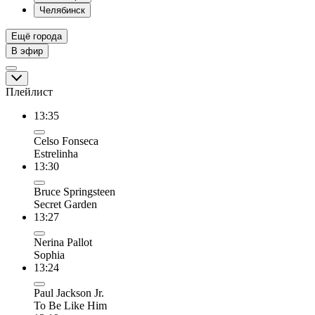
Челябинск
Ещё города
В эфир
Плейлист
13:35
Celso Fonseca
Estrelinha
13:30
Bruce Springsteen
Secret Garden
13:27
Nerina Pallot
Sophia
13:24
Paul Jackson Jr.
To Be Like Him