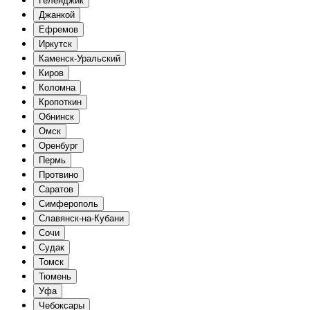
Геленджик
Джанкой
Ефремов
Иркутск
Каменск-Уральский
Киров
Коломна
Кропоткин
Обнинск
Омск
Оренбург
Пермь
Протвино
Саратов
Симферополь
Славянск-на-Кубани
Сочи
Судак
Томск
Тюмень
Уфа
Чебоксары