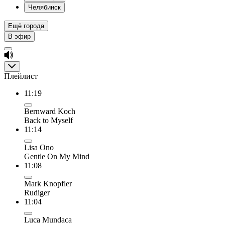
Челябинск
Ещё города
В эфир
Плейлист
11:19
Bernward Koch
Back to Myself
11:14
Lisa Ono
Gentle On My Mind
11:08
Mark Knopfler
Rudiger
11:04
Luca Mundaca