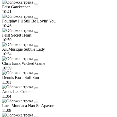
Feist
Gatekeeper
10:41
Fourplay
I’ll Still Be Lovin’ You
10:46
Feist
Secret Heart
10:50
AKMusique
Subtile Lady
10:54
Chris Isaak
Wicked Game
10:59
Dennis Korn
Soft Sun
11:01
Amos Lee
Colors
11:04
Luca Mundaca
Nao Se Apavore
11:08