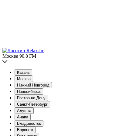
Москва 90.8 FM
Казань
Москва
Нижний Новгород
Новосибирск
Ростов-на-Дону
Санкт-Петербург
Алушта
Анапа
Владивосток
Воронеж