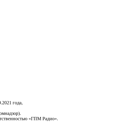
2021 года,
омнадзор).
тственностью «ГПМ Радио».