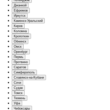
Геленджик
Джанкой
Ефремов
Иркутск
Каменск-Уральский
Киров
Коломна
Кропоткин
Обнинск
Омск
Оренбург
Пермь
Протвино
Саратов
Симферополь
Славянск-на-Кубани
Сочи
Судак
Томск
Тюмень
Уфа
Чебоксары