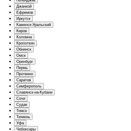
Геленджик
Джанкой
Ефремов
Иркутск
Каменск-Уральский
Киров
Коломна
Кропоткин
Обнинск
Омск
Оренбург
Пермь
Протвино
Саратов
Симферополь
Славянск-на-Кубани
Сочи
Судак
Томск
Тюмень
Уфа
Чебоксары