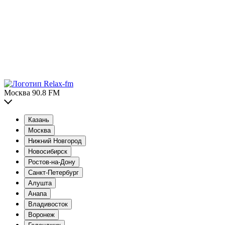
Москва 90.8 FM
Казань
Москва
Нижний Новгород
Новосибирск
Ростов-на-Дону
Санкт-Петербург
Алушта
Анапа
Владивосток
Воронеж