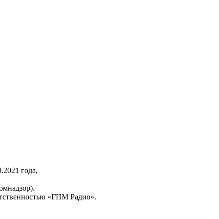
2021 года,
омнадзор).
тственностью «ГПМ Радио».