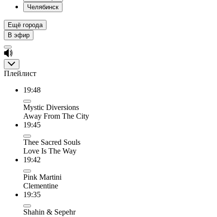
Челябинск
Ещё города
В эфир
Плейлист
19:48
Mystic Diversions
Away From The City
19:45
Thee Sacred Souls
Love Is The Way
19:42
Pink Martini
Clementine
19:35
Shahin & Sepehr