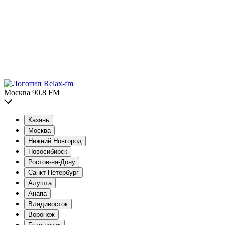
Москва 90.8 FM
Казань
Москва
Нижний Новгород
Новосибирск
Ростов-на-Дону
Санкт-Петербург
Алушта
Анапа
Владивосток
Воронеж