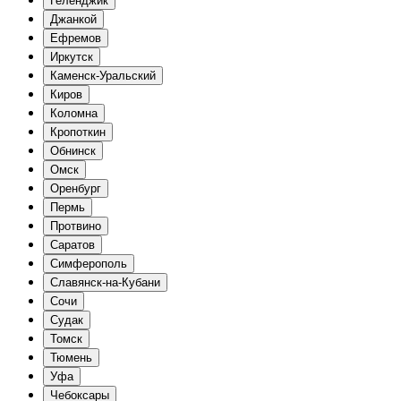
Геленджик
Джанкой
Ефремов
Иркутск
Каменск-Уральский
Киров
Коломна
Кропоткин
Обнинск
Омск
Оренбург
Пермь
Протвино
Саратов
Симферополь
Славянск-на-Кубани
Сочи
Судак
Томск
Тюмень
Уфа
Чебоксары