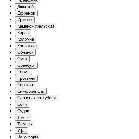
Геленджик
Джанкой
Ефремов
Иркутск
Каменск-Уральский
Киров
Коломна
Кропоткин
Обнинск
Омск
Оренбург
Пермь
Протвино
Саратов
Симферополь
Славянск-на-Кубани
Сочи
Судак
Томск
Тюмень
Уфа
Чебоксары