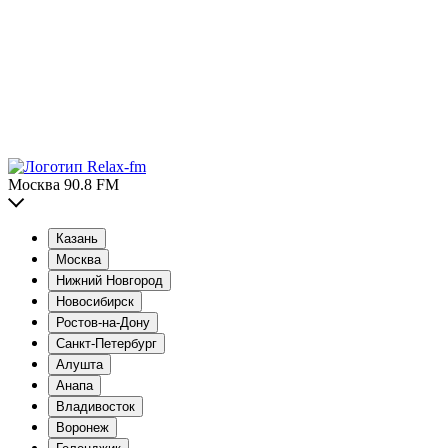
Москва 90.8 FM
Казань
Москва
Нижний Новгород
Новосибирск
Ростов-на-Дону
Санкт-Петербург
Алушта
Анапа
Владивосток
Воронеж