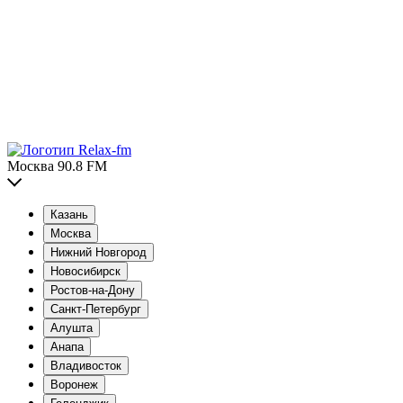
Москва 90.8 FM
Казань
Москва
Нижний Новгород
Новосибирск
Ростов-на-Дону
Санкт-Петербург
Алушта
Анапа
Владивосток
Воронеж