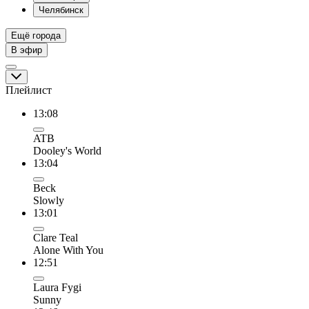
Челябинск
Ещё города
В эфир
Плейлист
13:08
ATB
Dooley's World
13:04
Beck
Slowly
13:01
Clare Teal
Alone With You
12:51
Laura Fygi
Sunny