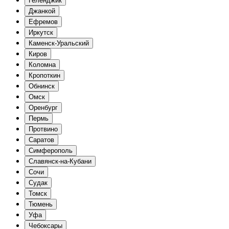
Геленджик
Джанкой
Ефремов
Иркутск
Каменск-Уральский
Киров
Коломна
Кропоткин
Обнинск
Омск
Оренбург
Пермь
Протвино
Саратов
Симферополь
Славянск-на-Кубани
Сочи
Судак
Томск
Тюмень
Уфа
Чебоксары