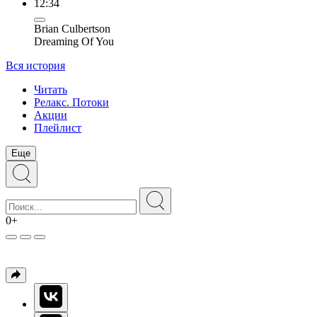
12:34
Brian Culbertson
Dreaming Of You
Вся история
Читать
Релакс. Потоки
Акции
Плейлист
Еще
0+