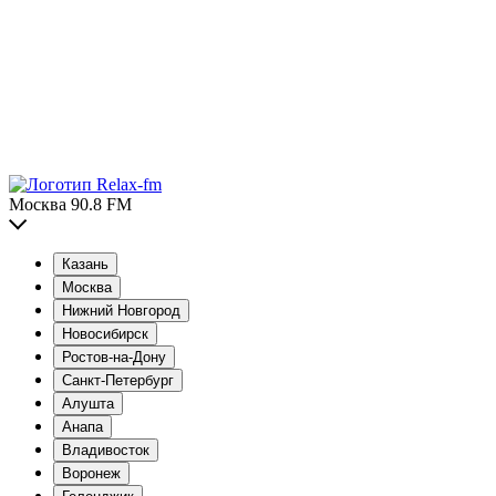
Москва 90.8 FM
Казань
Москва
Нижний Новгород
Новосибирск
Ростов-на-Дону
Санкт-Петербург
Алушта
Анапа
Владивосток
Воронеж