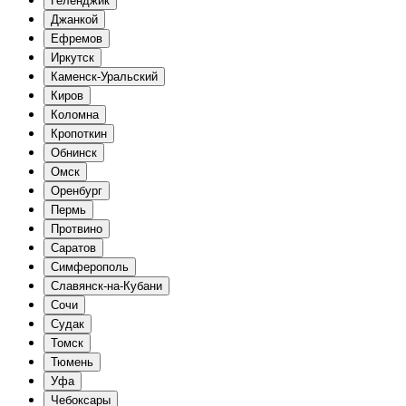
Геленджик
Джанкой
Ефремов
Иркутск
Каменск-Уральский
Киров
Коломна
Кропоткин
Обнинск
Омск
Оренбург
Пермь
Протвино
Саратов
Симферополь
Славянск-на-Кубани
Сочи
Судак
Томск
Тюмень
Уфа
Чебоксары