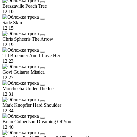
Brazzaville
Peach Tree
12:10
Sade
Skin
12:15
Chris Spheeris
The Arrow
12:19
Till Broenner
And I Love Her
12:23
Govi
Guitarra Mistica
12:27
Morcheeba
Under The Ice
12:31
Mark Knopfler
Hard Shoulder
12:34
Brian Culbertson
Dreaming Of You
12:40