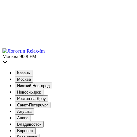
Москва 90.8 FM
Казань
Москва
Нижний Новгород
Новосибирск
Ростов-на-Дону
Санкт-Петербург
Алушта
Анапа
Владивосток
Воронеж