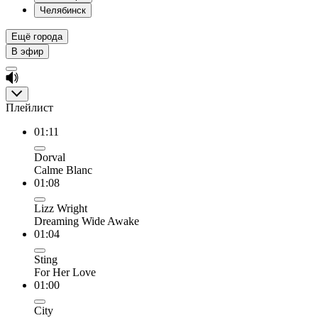
Челябинск
Ещё города
В эфир
Плейлист
01:11
Dorval
Calme Blanc
01:08
Lizz Wright
Dreaming Wide Awake
01:04
Sting
For Her Love
01:00
City