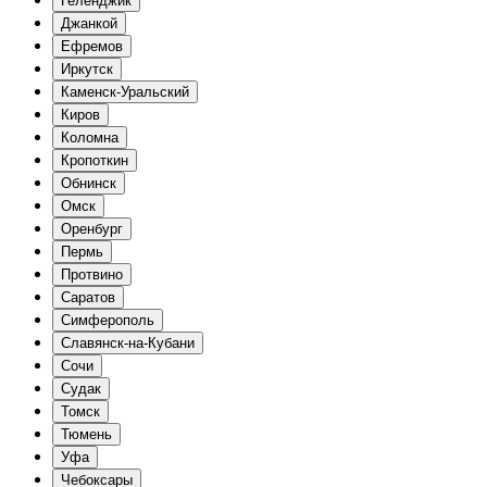
Геленджик
Джанкой
Ефремов
Иркутск
Каменск-Уральский
Киров
Коломна
Кропоткин
Обнинск
Омск
Оренбург
Пермь
Протвино
Саратов
Симферополь
Славянск-на-Кубани
Сочи
Судак
Томск
Тюмень
Уфа
Чебоксары