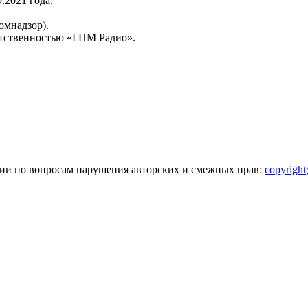
2021 года,
омнадзор).
тственностью «ГПМ Радио».
зии по вопросам нарушения авторских и смежных прав:
copyrigh