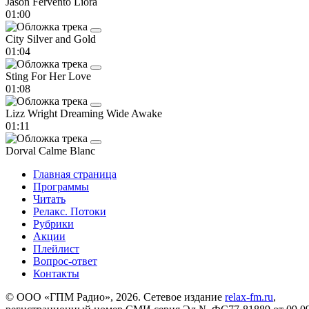
Jason Fervento
Liora
01:00
City
Silver and Gold
01:04
Sting
For Her Love
01:08
Lizz Wright
Dreaming Wide Awake
01:11
Dorval
Calme Blanc
Главная страница
Программы
Читать
Релакс. Потоки
Рубрики
Акции
Плейлист
Вопрос-ответ
Контакты
© ООО «ГПМ Радио», 2026. Сетевое издание
relax-fm.ru
,