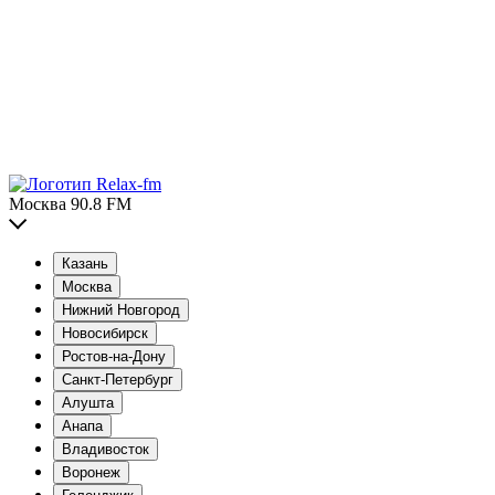
Москва 90.8 FM
Казань
Москва
Нижний Новгород
Новосибирск
Ростов-на-Дону
Санкт-Петербург
Алушта
Анапа
Владивосток
Воронеж