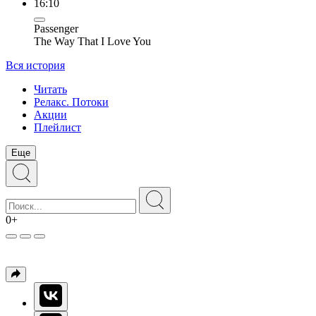
16:10
Passenger
The Way That I Love You
Вся история
Читать
Релакс. Потоки
Акции
Плейлист
Еще
0+