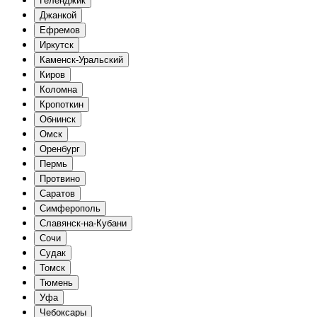
Геленджик
Джанкой
Ефремов
Иркутск
Каменск-Уральский
Киров
Коломна
Кропоткин
Обнинск
Омск
Оренбург
Пермь
Протвино
Саратов
Симферополь
Славянск-на-Кубани
Сочи
Судак
Томск
Тюмень
Уфа
Чебоксары