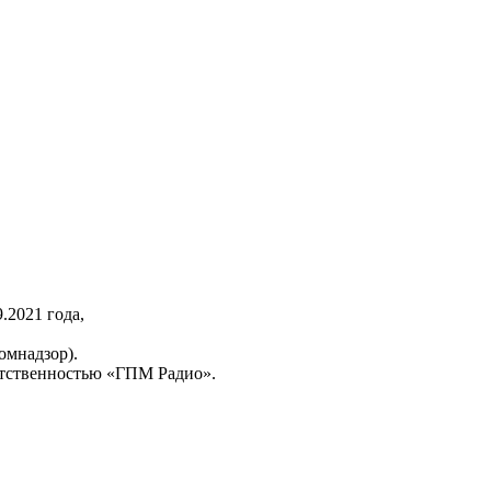
2021 года,
омнадзор).
тственностью «ГПМ Радио».