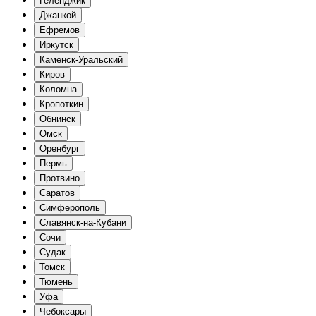
Геленджик
Джанкой
Ефремов
Иркутск
Каменск-Уральский
Киров
Коломна
Кропоткин
Обнинск
Омск
Оренбург
Пермь
Протвино
Саратов
Симферополь
Славянск-на-Кубани
Сочи
Судак
Томск
Тюмень
Уфа
Чебоксары