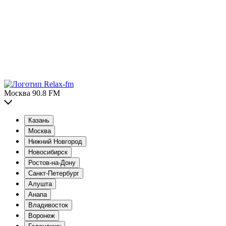
Москва 90.8 FM
Казань
Москва
Нижний Новгород
Новосибирск
Ростов-на-Дону
Санкт-Петербург
Алушта
Анапа
Владивосток
Воронеж