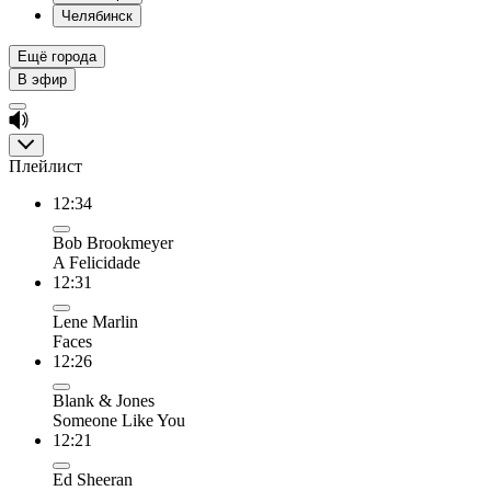
Челябинск
Ещё города
В эфир
Плейлист
12:34
Bob Brookmeyer
A Felicidade
12:31
Lene Marlin
Faces
12:26
Blank & Jones
Someone Like You
12:21
Ed Sheeran