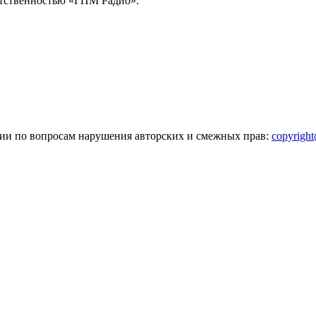
тственностью «ГПМ Радио».
зии по вопросам нарушения авторских и смежных прав:
copyrigh