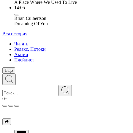
A Place Where We Used To Live
14:05
Brian Culbertson
Dreaming Of You
Вся история
Читать
Релакс. Потоки
Акции
Плейлист
Еще
0+