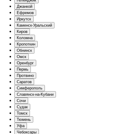
Геленджик
Джанкой
Ефремов
Иркутск
Каменск-Уральский
Киров
Коломна
Кропоткин
Обнинск
Омск
Оренбург
Пермь
Протвино
Саратов
Симферополь
Славянск-на-Кубани
Сочи
Судак
Томск
Тюмень
Уфа
Чебоксары