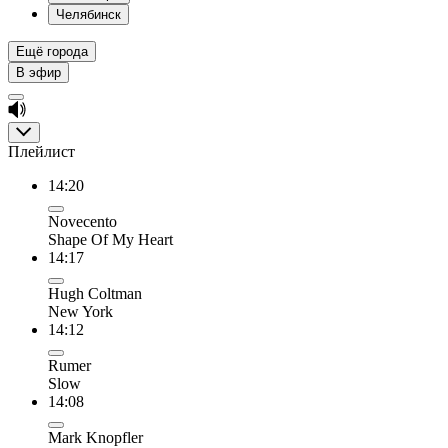
Челябинск
Ещё города
В эфир
Плейлист
14:20
Novecento
Shape Of My Heart
14:17
Hugh Coltman
New York
14:12
Rumer
Slow
14:08
Mark Knopfler