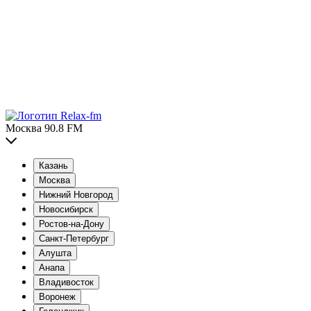
Москва 90.8 FM
Казань
Москва
Нижний Новгород
Новосибирск
Ростов-на-Дону
Санкт-Петербург
Алушта
Анапа
Владивосток
Воронеж