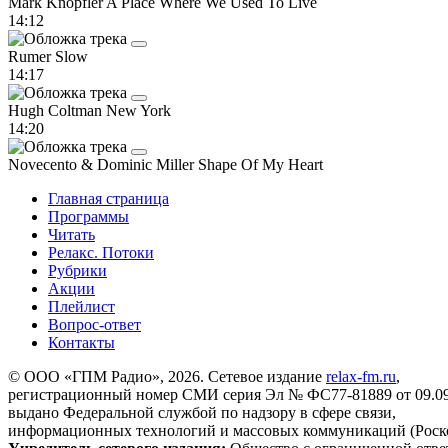
Mark Knopfler
A Place Where We Used To Live
14:12
Rumer
Slow
14:17
Hugh Coltman
New York
14:20
Novecento & Dominic Miller
Shape Of My Heart
Главная страница
Программы
Читать
Релакс. Потоки
Рубрики
Акции
Плейлист
Вопрос-ответ
Контакты
© ООО «ГПМ Радио», 2026. Сетевое издание
relax-fm.ru
,
регистрационный номер СМИ серия Эл № ФС77-81889 от 09.09.
выдано Федеральной службой по надзору в сфере связи,
информационных технологий и массовых коммуникаций (Роск