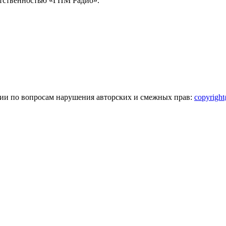
тственностью «ГПМ Радио».
зии по вопросам нарушения авторских и смежных прав:
copyrigh