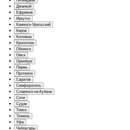
Геленджик
Джанкой
Ефремов
Иркутск
Каменск-Уральский
Киров
Коломна
Кропоткин
Обнинск
Омск
Оренбург
Пермь
Протвино
Саратов
Симферополь
Славянск-на-Кубани
Сочи
Судак
Томск
Тюмень
Уфа
Чебоксары