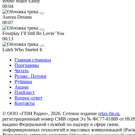
Bruno Major
Easily
00:04
Aurora
Dreams
00:07
Fourplay
I’ll Still Be Lovin’ You
00:13
Laleh
Who Started It
Главная страница
Программы
Читать
Релакс. Потоки
Рубрики
Акции
Плейлист
Вопрос-ответ
Контакты
© ООО «ГПМ Радио», 2026. Сетевое издание
relax-fm.ru
,
регистрационный номер СМИ серия Эл № ФС77-81889 от 09.09.
выдано Федеральной службой по надзору в сфере связи,
информационных технологий и массовых коммуникаций (Роск