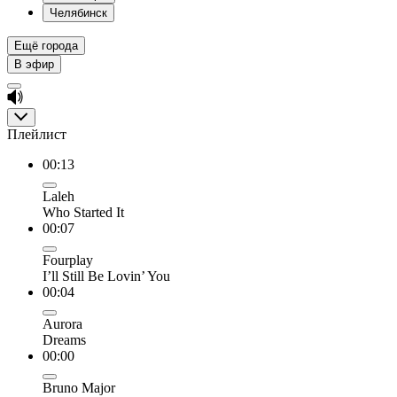
Челябинск
Ещё города
В эфир
Плейлист
00:13
Laleh
Who Started It
00:07
Fourplay
I’ll Still Be Lovin’ You
00:04
Aurora
Dreams
00:00
Bruno Major