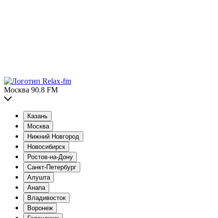
Москва 90.8 FM
Казань
Москва
Нижний Новгород
Новосибирск
Ростов-на-Дону
Санкт-Петербург
Алушта
Анапа
Владивосток
Воронеж