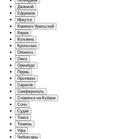
Геленджик
Джанкой
Ефремов
Иркутск
Каменск-Уральский
Киров
Коломна
Кропоткин
Обнинск
Омск
Оренбург
Пермь
Протвино
Саратов
Симферополь
Славянск-на-Кубани
Сочи
Судак
Томск
Тюмень
Уфа
Чебоксары