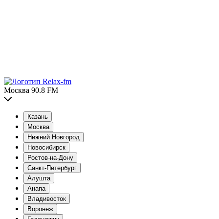
Москва 90.8 FM
Казань
Москва
Нижний Новгород
Новосибирск
Ростов-на-Дону
Санкт-Петербург
Алушта
Анапа
Владивосток
Воронеж