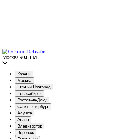
Москва 90.8 FM
Казань
Москва
Нижний Новгород
Новосибирск
Ростов-на-Дону
Санкт-Петербург
Алушта
Анапа
Владивосток
Воронеж