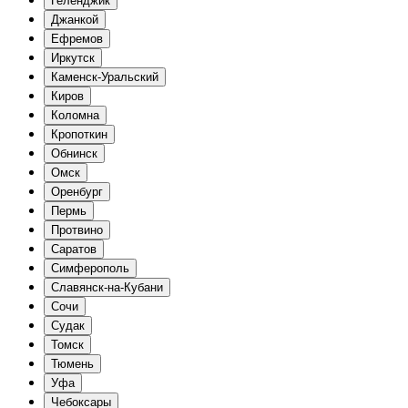
Геленджик
Джанкой
Ефремов
Иркутск
Каменск-Уральский
Киров
Коломна
Кропоткин
Обнинск
Омск
Оренбург
Пермь
Протвино
Саратов
Симферополь
Славянск-на-Кубани
Сочи
Судак
Томск
Тюмень
Уфа
Чебоксары