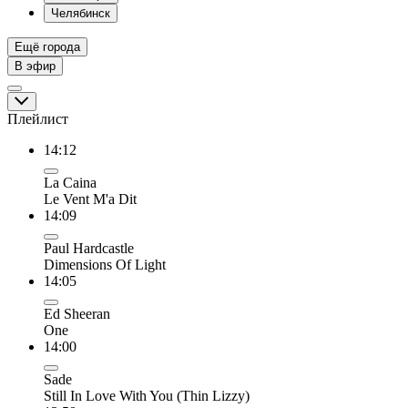
Челябинск
Ещё города
В эфир
Плейлист
14:12
La Caina
Le Vent M'a Dit
14:09
Paul Hardcastle
Dimensions Of Light
14:05
Ed Sheeran
One
14:00
Sade
Still In Love With You (Thin Lizzy)