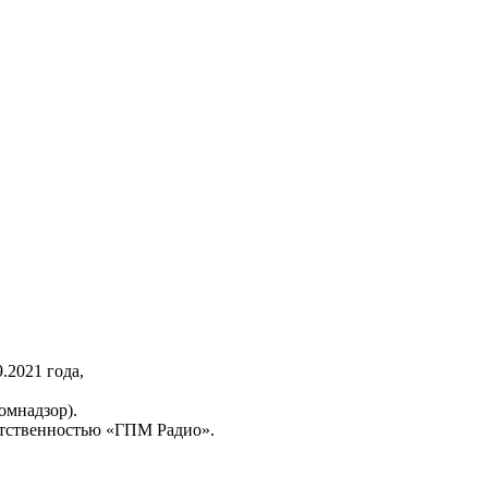
2021 года,
омнадзор).
тственностью «ГПМ Радио».