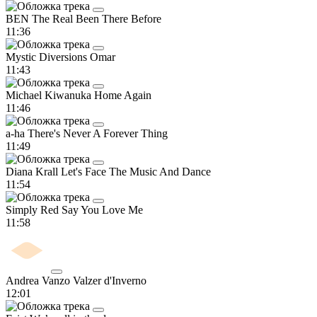
BEN The Real
Been There Before
11:36
Mystic Diversions
Omar
11:43
Michael Kiwanuka
Home Again
11:46
a-ha
There's Never A Forever Thing
11:49
Diana Krall
Let's Face The Music And Dance
11:54
Simply Red
Say You Love Me
11:58
Andrea Vanzo
Valzer d'Inverno
12:01