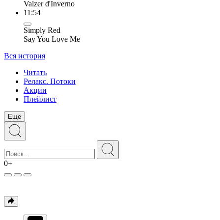
Valzer d'Inverno
11:54
Simply Red
Say You Love Me
Вся история
Читать
Релакс. Потоки
Акции
Плейлист
Еще
0+