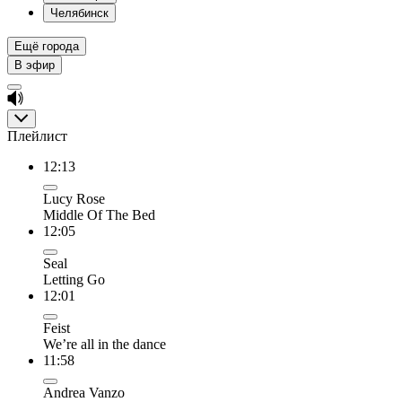
Челябинск
Ещё города
В эфир
Плейлист
12:13
Lucy Rose
Middle Of The Bed
12:05
Seal
Letting Go
12:01
Feist
We’re all in the dance
11:58
Andrea Vanzo