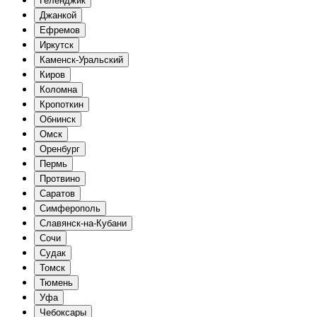
Геленджик
Джанкой
Ефремов
Иркутск
Каменск-Уральский
Киров
Коломна
Кропоткин
Обнинск
Омск
Оренбург
Пермь
Протвино
Саратов
Симферополь
Славянск-на-Кубани
Сочи
Судак
Томск
Тюмень
Уфа
Чебоксары