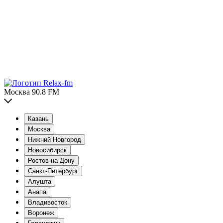
Москва 90.8 FM
Казань
Москва
Нижний Новгород
Новосибирск
Ростов-на-Дону
Санкт-Петербург
Алушта
Анапа
Владивосток
Воронеж