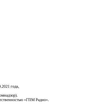
2021 года,
омнадзор).
тственностью «ГПМ Радио».