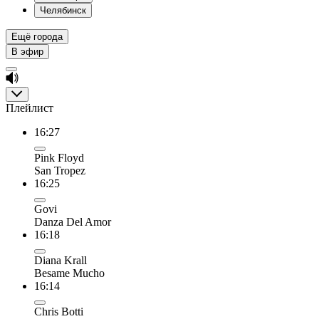
Челябинск
Ещё города
В эфир
Плейлист
16:27
Pink Floyd
San Tropez
16:25
Govi
Danza Del Amor
16:18
Diana Krall
Besame Mucho
16:14
Chris Botti