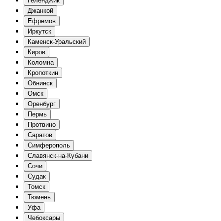
Геленджик
Джанкой
Ефремов
Иркутск
Каменск-Уральский
Киров
Коломна
Кропоткин
Обнинск
Омск
Оренбург
Пермь
Протвино
Саратов
Симферополь
Славянск-на-Кубани
Сочи
Судак
Томск
Тюмень
Уфа
Чебоксары