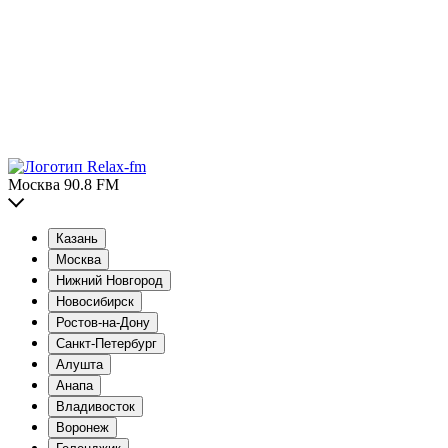
Москва 90.8 FM
Казань
Москва
Нижний Новгород
Новосибирск
Ростов-на-Дону
Санкт-Петербург
Алушта
Анапа
Владивосток
Воронеж