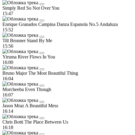
Simply Red
So Not Over You
15:47
Enrique Granados Campina
Danza Espanola No.5 Andaluza
15:52
Till Bronner
Stand By Me
15:56
Yiruma
River Flows In You
16:00
Bruno Major
The Most Beautiful Thing
16:04
Morcheeba
Even Though
16:07
Jason Mraz
A Beautiful Mess
16:14
Chris Botti
The Place Between Us
16:18