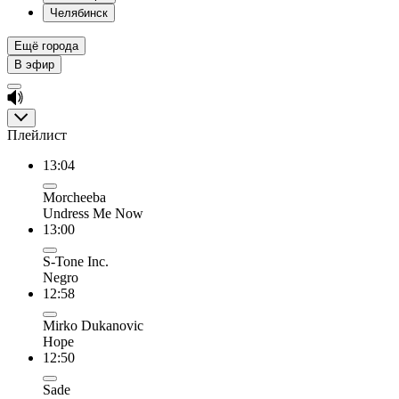
Челябинск
Ещё города
В эфир
Плейлист
13:04
Morcheeba
Undress Me Now
13:00
S-Tone Inc.
Negro
12:58
Mirko Dukanovic
Hope
12:50
Sade