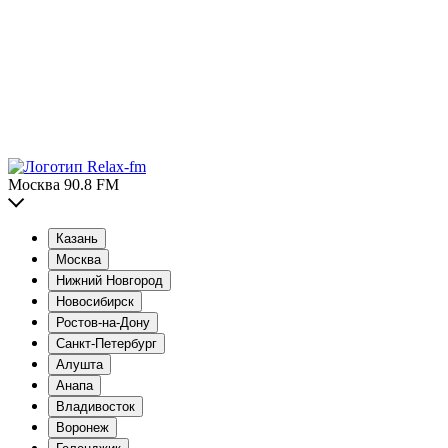
Москва 90.8 FM
Казань
Москва
Нижний Новгород
Новосибирск
Ростов-на-Дону
Санкт-Петербург
Алушта
Анапа
Владивосток
Воронеж