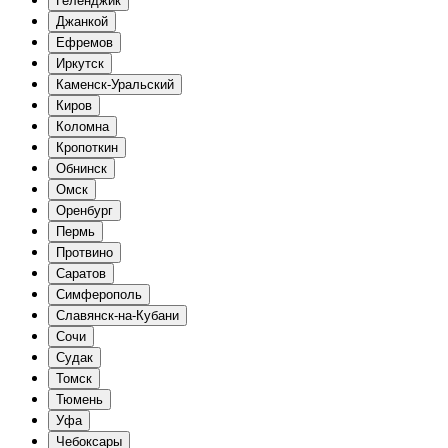
Геленджик
Джанкой
Ефремов
Иркутск
Каменск-Уральский
Киров
Коломна
Кропоткин
Обнинск
Омск
Оренбург
Пермь
Протвино
Саратов
Симферополь
Славянск-на-Кубани
Сочи
Судак
Томск
Тюмень
Уфа
Чебоксары