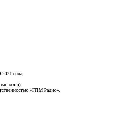
2021 года,
омнадзор).
тственностью «ГПМ Радио».