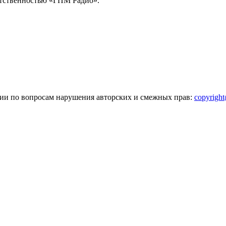
тственностью «ГПМ Радио».
зии по вопросам нарушения авторских и смежных прав:
copyrigh