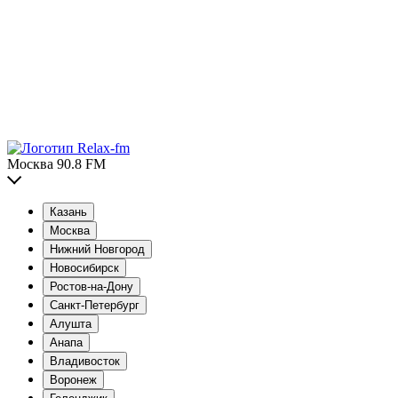
Москва 90.8 FM
Казань
Москва
Нижний Новгород
Новосибирск
Ростов-на-Дону
Санкт-Петербург
Алушта
Анапа
Владивосток
Воронеж