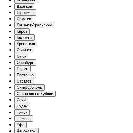
Геленджик
Джанкой
Ефремов
Иркутск
Каменск-Уральский
Киров
Коломна
Кропоткин
Обнинск
Омск
Оренбург
Пермь
Протвино
Саратов
Симферополь
Славянск-на-Кубани
Сочи
Судак
Томск
Тюмень
Уфа
Чебоксары