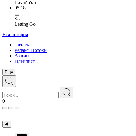
Lovin' You
05:18
Seal
Letting Go
Вся история
Читать
Релакс. Потоки
Акции
Плейлист
Еще
0+