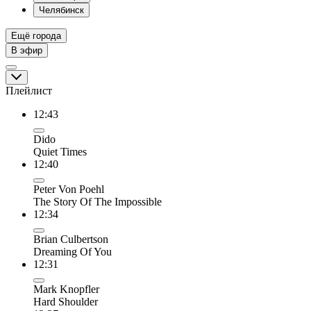
Челябинск
Ещё города
В эфир
Плейлист
12:43
Dido
Quiet Times
12:40
Peter Von Poehl
The Story Of The Impossible
12:34
Brian Culbertson
Dreaming Of You
12:31
Mark Knopfler
Hard Shoulder