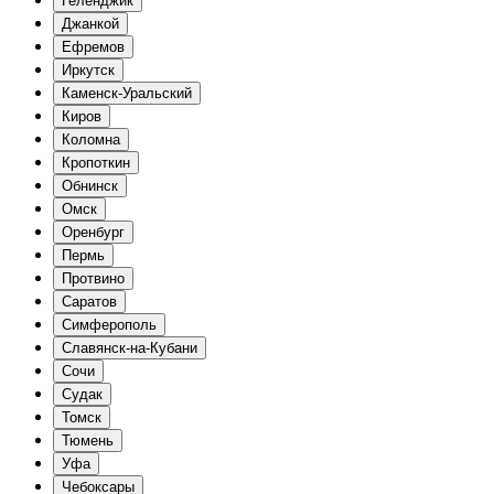
Геленджик
Джанкой
Ефремов
Иркутск
Каменск-Уральский
Киров
Коломна
Кропоткин
Обнинск
Омск
Оренбург
Пермь
Протвино
Саратов
Симферополь
Славянск-на-Кубани
Сочи
Судак
Томск
Тюмень
Уфа
Чебоксары