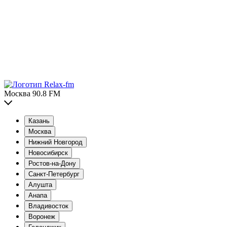
Москва 90.8 FM
Казань
Москва
Нижний Новгород
Новосибирск
Ростов-на-Дону
Санкт-Петербург
Алушта
Анапа
Владивосток
Воронеж