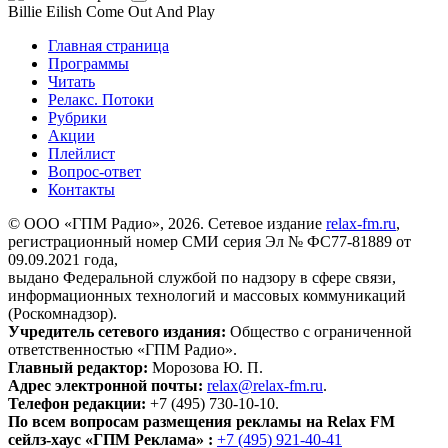
Billie Eilish
Come Out And Play
Главная страница
Программы
Читать
Релакс. Потоки
Рубрики
Акции
Плейлист
Вопрос-ответ
Контакты
© ООО «ГПМ Радио», 2026. Сетевое издание
relax-fm.ru
,
регистрационный номер СМИ серия Эл № ФС77-81889 от
09.09.2021 года,
выдано Федеральной службой по надзору в сфере связи,
информационных технологий и массовых коммуникаций
(Роскомнадзор).
Учредитель сетевого издания:
Общество с ограниченной
ответственностью «ГПМ Радио».
Главный редактор:
Морозова Ю. П.
Адрес электронной почты:
relax@relax-fm.ru
.
Телефон редакции:
+7 (495) 730-10-10.
По всем вопросам размещения рекламы на Relax FM
сейлз-хаус «ГПМ Реклама» :
+7 (495) 921-40-41