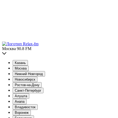
Москва 90.8 FM
Казань
Москва
Нижний Новгород
Новосибирск
Ростов-на-Дону
Санкт-Петербург
Алушта
Анапа
Владивосток
Воронеж