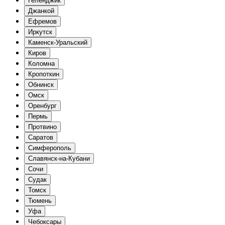
Геленджик
Джанкой
Ефремов
Иркутск
Каменск-Уральский
Киров
Коломна
Кропоткин
Обнинск
Омск
Оренбург
Пермь
Протвино
Саратов
Симферополь
Славянск-на-Кубани
Сочи
Судак
Томск
Тюмень
Уфа
Чебоксары