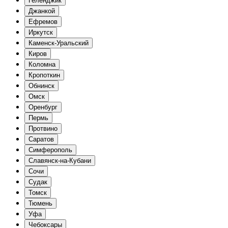
Геленджик
Джанкой
Ефремов
Иркутск
Каменск-Уральский
Киров
Коломна
Кропоткин
Обнинск
Омск
Оренбург
Пермь
Протвино
Саратов
Симферополь
Славянск-на-Кубани
Сочи
Судак
Томск
Тюмень
Уфа
Чебоксары