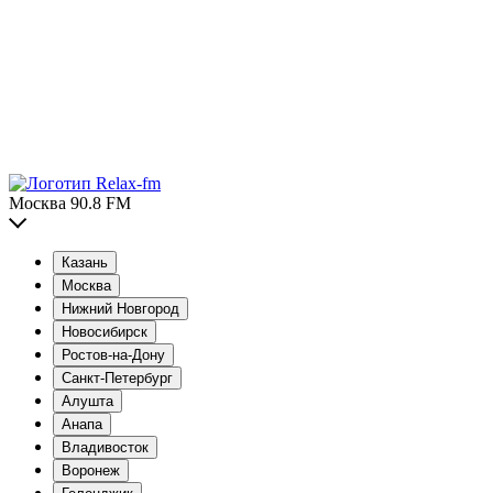
Москва 90.8 FM
Казань
Москва
Нижний Новгород
Новосибирск
Ростов-на-Дону
Санкт-Петербург
Алушта
Анапа
Владивосток
Воронеж