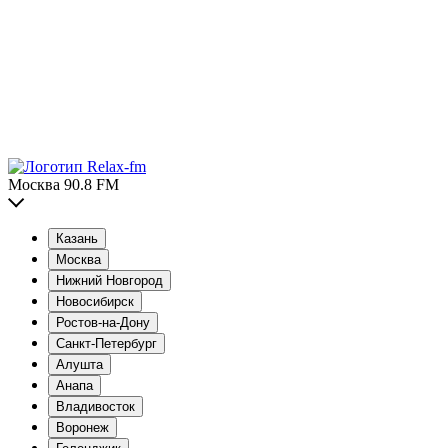
Москва 90.8 FM
Казань
Москва
Нижний Новгород
Новосибирск
Ростов-на-Дону
Санкт-Петербург
Алушта
Анапа
Владивосток
Воронеж