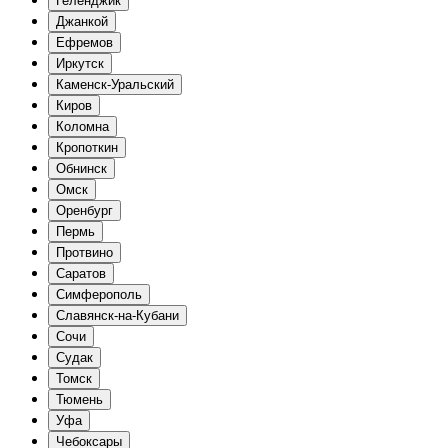
Геленджик
Джанкой
Ефремов
Иркутск
Каменск-Уральский
Киров
Коломна
Кропоткин
Обнинск
Омск
Оренбург
Пермь
Протвино
Саратов
Симферополь
Славянск-на-Кубани
Сочи
Судак
Томск
Тюмень
Уфа
Чебоксары