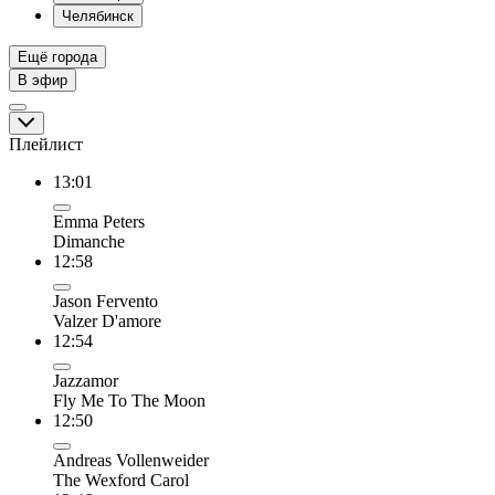
Челябинск
Ещё города
В эфир
Плейлист
13:01
Emma Peters
Dimanche
12:58
Jason Fervento
Valzer D'amore
12:54
Jazzamor
Fly Me To The Moon
12:50
Andreas Vollenweider
The Wexford Carol