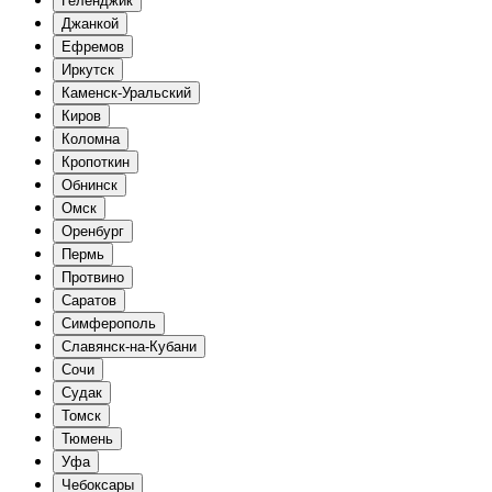
Геленджик
Джанкой
Ефремов
Иркутск
Каменск-Уральский
Киров
Коломна
Кропоткин
Обнинск
Омск
Оренбург
Пермь
Протвино
Саратов
Симферополь
Славянск-на-Кубани
Сочи
Судак
Томск
Тюмень
Уфа
Чебоксары