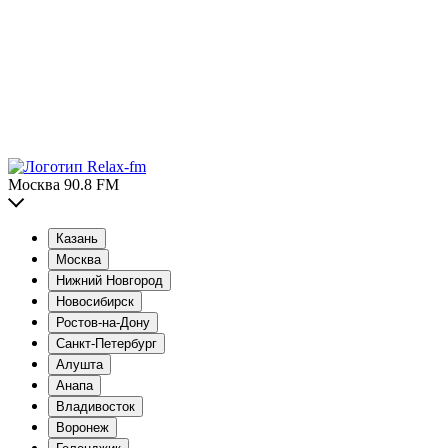
Москва 90.8 FM
Казань
Москва
Нижний Новгород
Новосибирск
Ростов-на-Дону
Санкт-Петербург
Алушта
Анапа
Владивосток
Воронеж