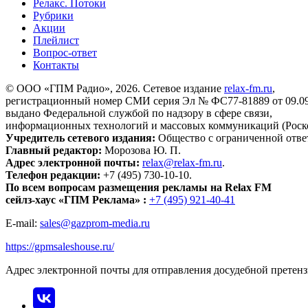
Релакс. Потоки
Рубрики
Акции
Плейлист
Вопрос-ответ
Контакты
© ООО «ГПМ Радио», 2026. Сетевое издание
relax-fm.ru
,
регистрационный номер СМИ серия Эл № ФС77-81889 от 09.09.
выдано Федеральной службой по надзору в сфере связи,
информационных технологий и массовых коммуникаций (Роск
Учредитель сетевого издания:
Общество с ограниченной отве
Главный редактор:
Морозова Ю. П.
Адрес электронной почты:
relax@relax-fm.ru
.
Телефон редакции:
+7 (495) 730-10-10.
По всем вопросам размещения рекламы на Relax FM
сейлз-хаус «ГПМ Реклама» :
+7 (495) 921-40-41
E-mail:
sales@gazprom-media.ru
https://gpmsaleshouse.ru/
Адрес электронной почты для отправления досудебной претен