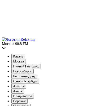
Москва 90.8 FM
Казань
Москва
Нижний Новгород
Новосибирск
Ростов-на-Дону
Санкт-Петербург
Алушта
Анапа
Владивосток
Воронеж