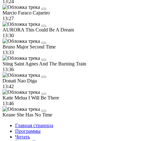
13:24
Marcio Faraco
Cajueiro
13:27
AURORA
This Could Be A Dream
13:30
Bruno Major
Second Time
13:33
Sting
Saint Agnes And The Burning Train
13:36
Donati
Nao Diga
13:42
Katie Melua
I Will Be There
13:46
Keane
She Has No Time
Главная страница
Программы
Читать