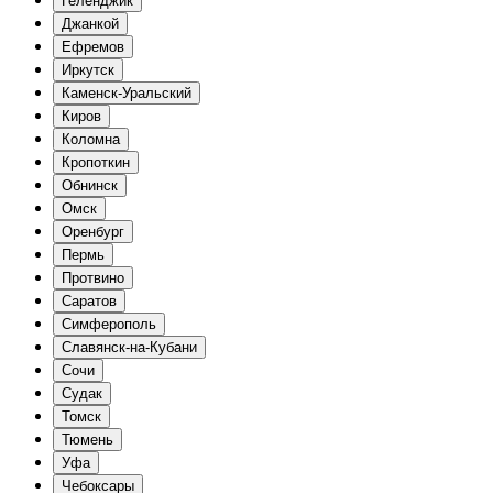
Геленджик
Джанкой
Ефремов
Иркутск
Каменск-Уральский
Киров
Коломна
Кропоткин
Обнинск
Омск
Оренбург
Пермь
Протвино
Саратов
Симферополь
Славянск-на-Кубани
Сочи
Судак
Томск
Тюмень
Уфа
Чебоксары