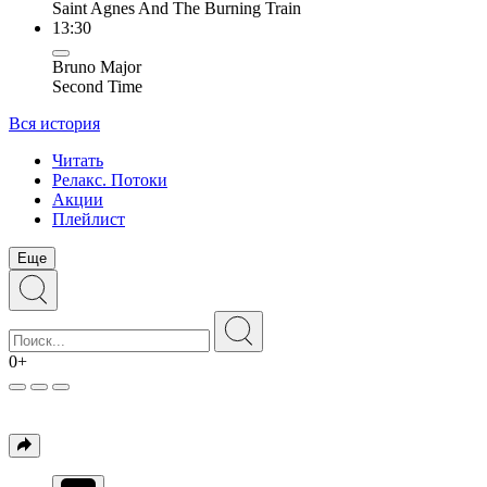
Saint Agnes And The Burning Train
13:30
Bruno Major
Second Time
Вся история
Читать
Релакс. Потоки
Акции
Плейлист
Еще
0+