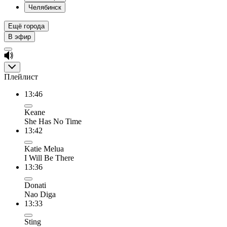
Челябинск
Ещё города
В эфир
Плейлист
13:46
Keane
She Has No Time
13:42
Katie Melua
I Will Be There
13:36
Donati
Nao Diga
13:33
Sting