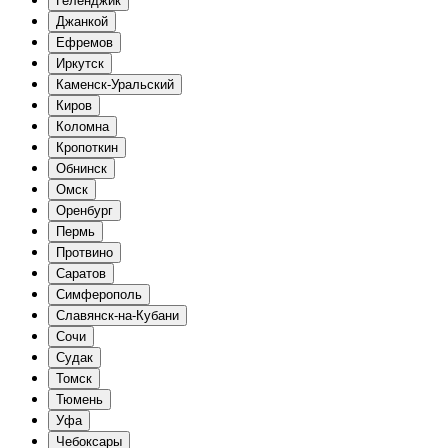
Геленджик
Джанкой
Ефремов
Иркутск
Каменск-Уральский
Киров
Коломна
Кропоткин
Обнинск
Омск
Оренбург
Пермь
Протвино
Саратов
Симферополь
Славянск-на-Кубани
Сочи
Судак
Томск
Тюмень
Уфа
Чебоксары