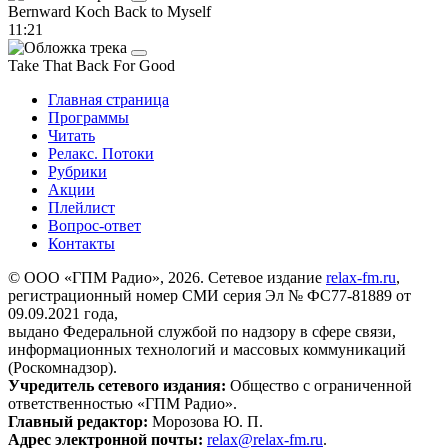
Bernward Koch
Back to Myself
11:21
Take That
Back For Good
Главная страница
Программы
Читать
Релакс. Потоки
Рубрики
Акции
Плейлист
Вопрос-ответ
Контакты
© ООО «ГПМ Радио», 2026. Сетевое издание
relax-fm.ru
,
регистрационный номер СМИ серия Эл № ФС77-81889 от
09.09.2021 года,
выдано Федеральной службой по надзору в сфере связи,
информационных технологий и массовых коммуникаций
(Роскомнадзор).
Учредитель сетевого издания:
Общество с ограниченной
ответственностью «ГПМ Радио».
Главный редактор:
Морозова Ю. П.
Адрес электронной почты:
relax@relax-fm.ru
.