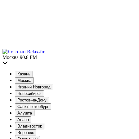
Москва 90.8 FM
Казань
Москва
Нижний Новгород
Новосибирск
Ростов-на-Дону
Санкт-Петербург
Алушта
Анапа
Владивосток
Воронеж