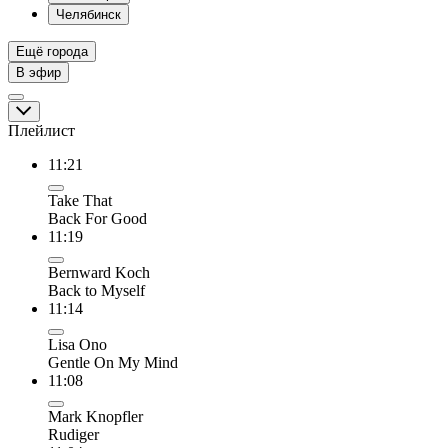
Челябинск
Ещё города
В эфир
Плейлист
11:21
Take That
Back For Good
11:19
Bernward Koch
Back to Myself
11:14
Lisa Ono
Gentle On My Mind
11:08
Mark Knopfler
Rudiger