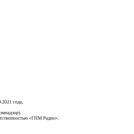
2021 года,
омнадзор).
тственностью «ГПМ Радио».