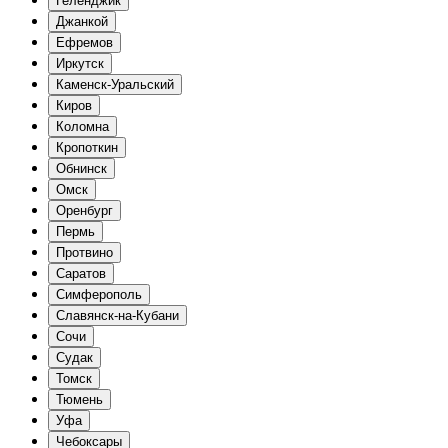
Геленджик
Джанкой
Ефремов
Иркутск
Каменск-Уральский
Киров
Коломна
Кропоткин
Обнинск
Омск
Оренбург
Пермь
Протвино
Саратов
Симферополь
Славянск-на-Кубани
Сочи
Судак
Томск
Тюмень
Уфа
Чебоксары