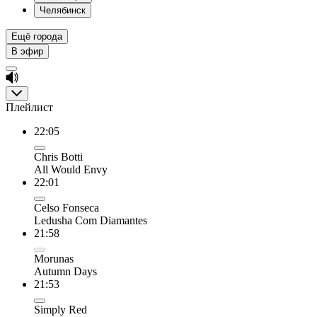
Челябинск
Ещё города
В эфир
Плейлист
22:05
Chris Botti
All Would Envy
22:01
Celso Fonseca
Ledusha Com Diamantes
21:58
Morunas
Autumn Days
21:53
Simply Red