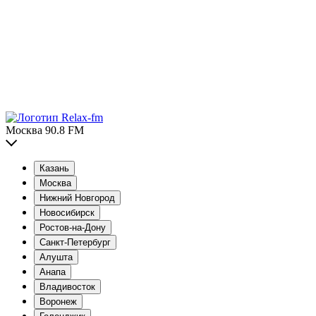
Москва 90.8 FM
Казань
Москва
Нижний Новгород
Новосибирск
Ростов-на-Дону
Санкт-Петербург
Алушта
Анапа
Владивосток
Воронеж