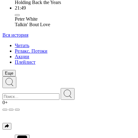
Holding Back the Years
21:49
Peter White
Talkin' Bout Love
Вся история
Читать
Релакс. Потоки
Акции
Плейлист
Еще
0+