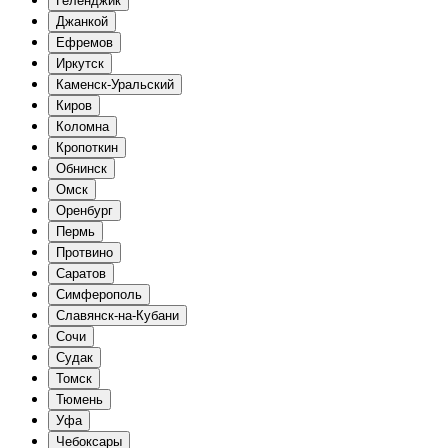
Геленджик
Джанкой
Ефремов
Иркутск
Каменск-Уральский
Киров
Коломна
Кропоткин
Обнинск
Омск
Оренбург
Пермь
Протвино
Саратов
Симферополь
Славянск-на-Кубани
Сочи
Судак
Томск
Тюмень
Уфа
Чебоксары