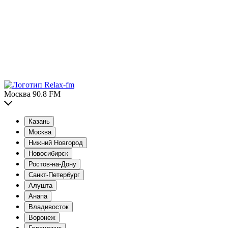
Москва 90.8 FM
Казань
Москва
Нижний Новгород
Новосибирск
Ростов-на-Дону
Санкт-Петербург
Алушта
Анапа
Владивосток
Воронеж