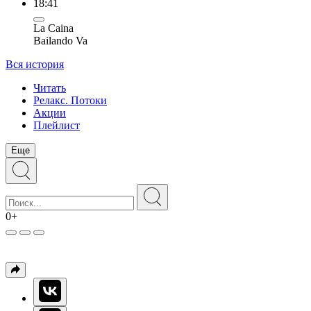
18:41
La Caina
Bailando Va
Вся история
Читать
Релакс. Потоки
Акции
Плейлист
Еще
0+