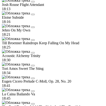
Josh Rouse
Flight Attendant
18:13
Eloise
Subside
18:16
Jehro
On My Own
18:21
Till Broenner
Raindrops Keep Falling On My Head
18:25
Acoustic Alchemy
Trinity
18:30
Tori Amos
Sweet The Sting
18:34
Eugen Cicero
Prelude C-Moll, Op. 28, No. 20
18:41
La Caina
Bailando Va
18:45