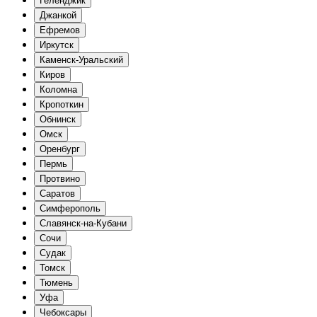
Геленджик
Джанкой
Ефремов
Иркутск
Каменск-Уральский
Киров
Коломна
Кропоткин
Обнинск
Омск
Оренбург
Пермь
Протвино
Саратов
Симферополь
Славянск-на-Кубани
Сочи
Судак
Томск
Тюмень
Уфа
Чебоксары