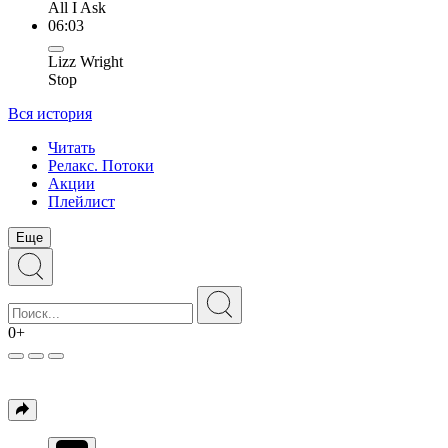
All I Ask
06:03
Lizz Wright
Stop
Вся история
Читать
Релакс. Потоки
Акции
Плейлист
Еще
0+