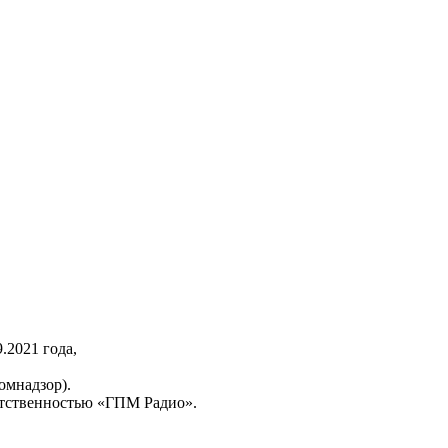
2021 года,
омнадзор).
тственностью «ГПМ Радио».