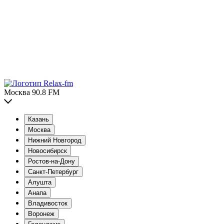
Москва 90.8 FM
Казань
Москва
Нижний Новгород
Новосибирск
Ростов-на-Дону
Санкт-Петербург
Алушта
Анапа
Владивосток
Воронеж