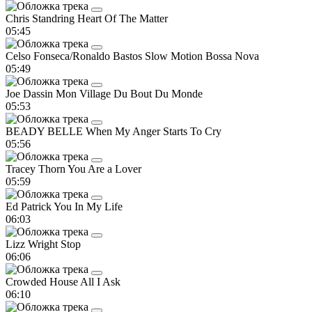
Chris Standring
Heart Of The Matter
05:45
Celso Fonseca/Ronaldo Bastos
Slow Motion Bossa Nova
05:49
Joe Dassin
Mon Village Du Bout Du Monde
05:53
BEADY BELLE
When My Anger Starts To Cry
05:56
Tracey Thorn
You Are a Lover
05:59
Ed Patrick
You In My Life
06:03
Lizz Wright
Stop
06:06
Crowded House
All I Ask
06:10