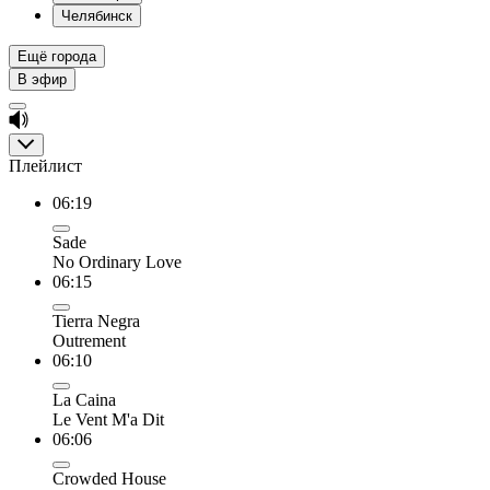
Челябинск
Ещё города
В эфир
Плейлист
06:19
Sade
No Ordinary Love
06:15
Tierra Negra
Outrement
06:10
La Caina
Le Vent M'a Dit
06:06
Crowded House