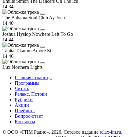
Emilie Simon
The Dancers On The Ice
14:34
The Bahama Soul Club
Ay Jona
14:40
Joshua Hyslop
Nowhere Left To Go
14:44
Tanita Tikaram
Amore Si
14:46
Lux
Northern Lights
Главная страница
Программы
Читать
Релакс. Потоки
Рубрики
Акции
Плейлист
Вопрос-ответ
Контакты
© ООО «ГПМ Радио», 2026. Сетевое издание
relax-fm.ru
,