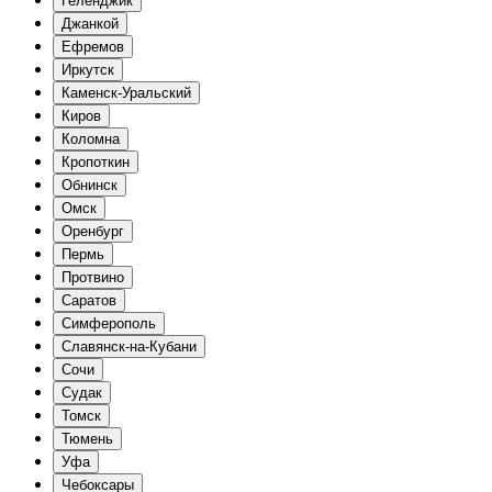
Геленджик
Джанкой
Ефремов
Иркутск
Каменск-Уральский
Киров
Коломна
Кропоткин
Обнинск
Омск
Оренбург
Пермь
Протвино
Саратов
Симферополь
Славянск-на-Кубани
Сочи
Судак
Томск
Тюмень
Уфа
Чебоксары