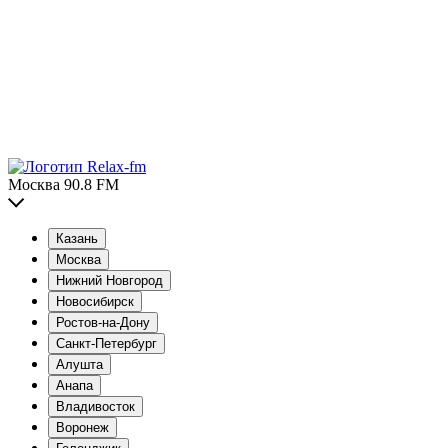
Москва 90.8 FM
Казань
Москва
Нижний Новгород
Новосибирск
Ростов-на-Дону
Санкт-Петербург
Алушта
Анапа
Владивосток
Воронеж