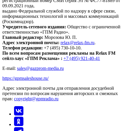
регистрационный номер СМИ серия Эл № ФС77-81889 от
09.09.2021 года,
выдано Федеральной службой по надзору в сфере связи,
информационных технологий и массовых коммуникаций
(Роскомнадзор).
Учредитель сетевого издания:
Общество с ограниченной
ответственностью «ГПМ Радио».
Главный редактор:
Морозова Ю. П.
Адрес электронной почты:
relax@relax-fm.ru
.
Телефон редакции:
+7 (495) 730-10-10.
По всем вопросам размещения рекламы на Relax FM
сейлз-хаус «ГПМ Реклама» :
+7 (495) 921-40-41
E-mail:
sales@gazprom-media.ru
https://gpmsaleshouse.ru/
Адрес электронной почты для отправления досудебной
претензии по вопросам нарушения авторских и смежных
прав:
copyright@gpmradio.ru