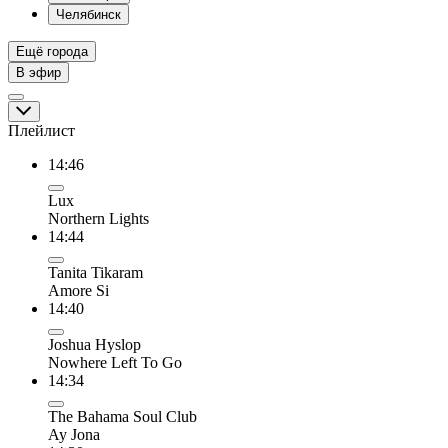
Челябинск
Ещё города
В эфир
Плейлист
14:46
Lux
Northern Lights
14:44
Tanita Tikaram
Amore Si
14:40
Joshua Hyslop
Nowhere Left To Go
14:34
The Bahama Soul Club
Ay Jona